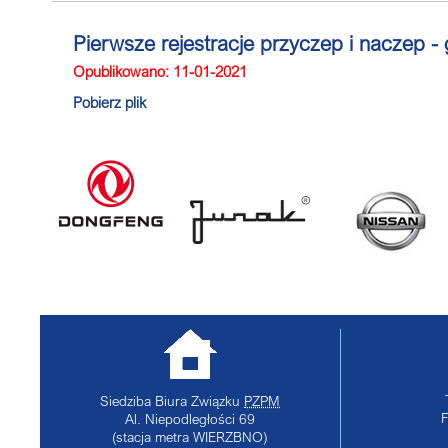
Pierwsze rejestracje przyczep i naczep -
Opublikowano: 11-01-2021
Pobierz plik
Siedziba Biura Związku
PZPM
Al. Niepodległości 69
(stacja metra WIERZBNO)