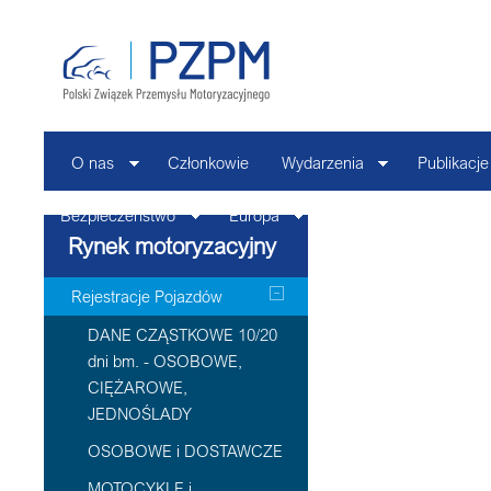
O nas
Członkowie
Wydarzenia
Publikacje
Bezpieczeństwo
Europa
Kontakt
Rynek motoryzacyjny
Rejestracje Pojazdów
DANE CZĄSTKOWE 10/20
dni bm. - OSOBOWE,
CIĘŻAROWE,
JEDNOŚLADY
OSOBOWE i DOSTAWCZE
MOTOCYKLE i