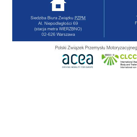
Siedziba Biura Związku
PZPM
Al. Niepodległości 69
(stacja metra WIERZBNO)
02-626
Warszawa
Polski Związek Przemysłu Motoryzacyjneg