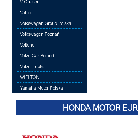
V Cruiser
Valeo
Volkswagen Group Polska
Volkswagen Poznań
Volteno
Volvo Car Poland
Volvo Trucks
WIELTON
Yamaha Motor Polska
HONDA MOTOR EURO