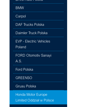
BMW
Carpol
DAF Trucks Polska
Daimler Truck Polska
EVP - Electric Vehicles
Poland
FORD Otomotiv Sanayi
A.S.
Ford Polska
GREENSO
Gruau Polska
Honda Motor Europe
Limited Oddział w Polsce