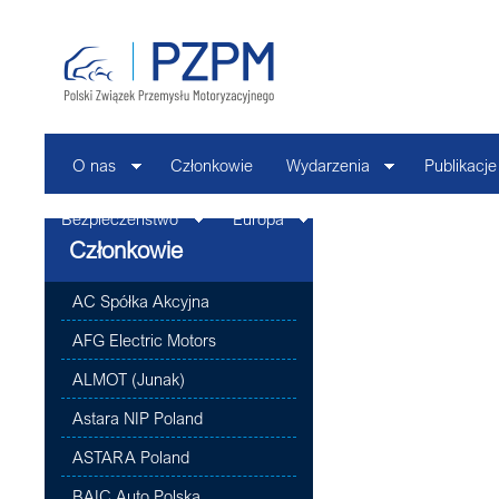
O nas
Członkowie
Wydarzenia
Publikacje
Bezpieczeństwo
Europa
Kontakt
Członkowie
AC Spółka Akcyjna
AFG Electric Motors
ALMOT (Junak)
Astara NIP Poland
ASTARA Poland
BAIC Auto Polska