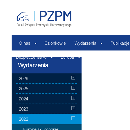
O nas
Członkowie
Wydarzenia
Publikacje
Bezpieczeństwo
Europa
Kontakt
Wydarzenia
2026
2025
2024
2023
2022
Europejski Kongres