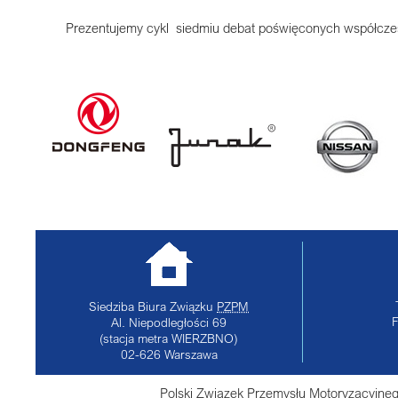
Prezentujemy cykl siedmiu debat poświęconych współczesn
Siedziba Biura Związku
PZPM
Al. Niepodległości 69
(stacja metra WIERZBNO)
02-626
Warszawa
Polski Związek Przemysłu Motoryzacyjneg