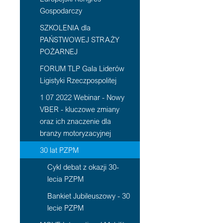
Gospodarczy
SZKOLENIA dla
PAŃSTWOWEJ STRAŻY
POŻARNEJ
FORUM TLP Gala Liderów
Ligistyki Rzeczpospolitej
1 07 2022 Webinar - Nowy
VBER - kluczowe zmiany
oraz ich znaczenie dla
branży motoryzacyjnej
30 lat PZPM
Cykl debat z okazji 30-
lecia PZPM
Bankiet Jubileuszowy - 30
lecie PZPM