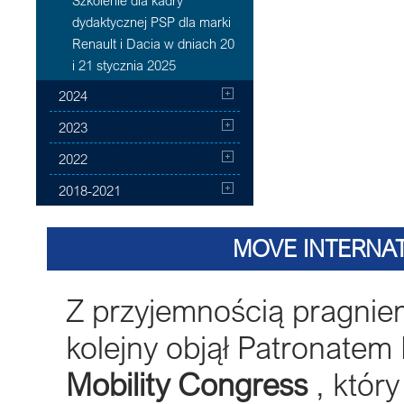
Szkolenie dla kadry
dydaktycznej PSP dla marki
Renault i Dacia w dniach 20
i 21 stycznia 2025
2024
2023
2022
2018-2021
MOVE INTERNA
Z przyjemnością pragni
kolejny objął Patronate
Mobility Congress
, któr