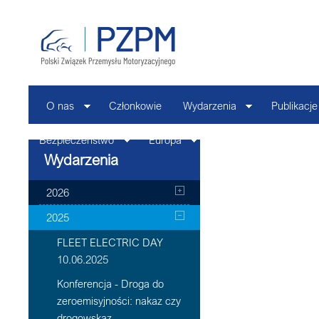
O nas
Członkowie
Wydarzenia
Publikacje
Bezpieczeństwo
Europa
Kontakt
Wydarzenia
2026
2025
FLEET ELECTRIC DAY
10.06.2025
Konferencja - Droga do
zeroemisyjności: nakaz czy
drogowskaz