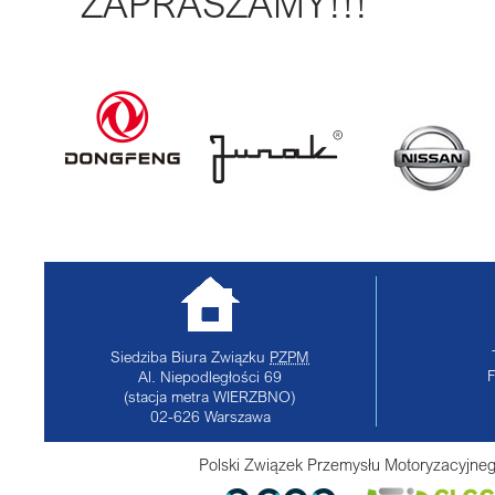
ZAPRASZAMY!!!
Siedziba Biura Związku
PZPM
Al. Niepodległości 69
(stacja metra WIERZBNO)
02-626
Warszawa
Polski Związek Przemysłu Motoryzacyjneg