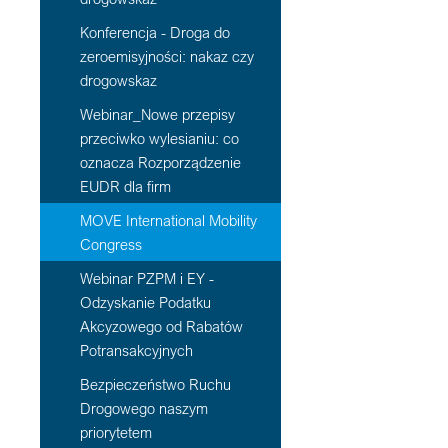
Konferencja - Droga do
zeroemisyjności: nakaz czy
drogowskaz
Webinar_Nowe przepisy
przeciwko wylesianiu: co
oznacza Rozporządzenie
EUDR dla firm
MOVE International Mobility
Congress
Webinar PZPM i EY -
Odzyskanie Podatku
Akcyzowego od Rabatów
Potransakcyjnych
Bezpieczeństwo Ruchu
Drogowego naszym
priorytetem