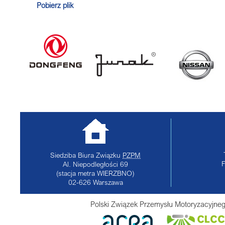
Pobierz plik
Siedziba Biura Związku
PZPM
Al. Niepodległości 69
(stacja metra WIERZBNO)
02-626
Warszawa
Polski Związek Przemysłu Motoryzacyjneg