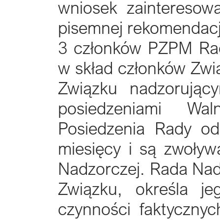
wniosek zainteresow
pisemnej rekomendac
3 członków PZPM Rad
w skład członków Zwi
Związku nadzorując
posiedzeniami Wa
Posiedzenia Rady od
miesięcy i są zwoły
Nadzorczej. Rada Nad
Związku, określa j
czynności faktyczny