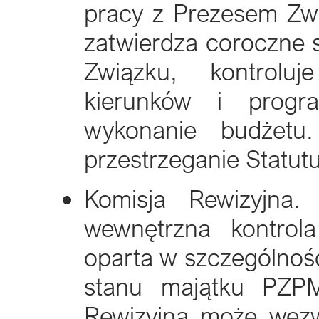
pracy z Prezesem Zwi
zatwierdza coroczne s
Związku, kontrolu
kierunków i prog
wykonanie budżetu.
przestrzeganie Statu
Komisja Rewizyjna
wewnętrzna kontrola
oparta w szczególnośc
stanu majątku PZPM
Rewizyjna może wezw