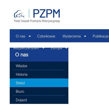
O nas
Członkowie
Wydarzenia
Publikacje
Bezpieczeństwo
Europa
Kontakt
O nas
Władze
Historia
Statut
Biuro
Dojazd