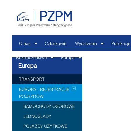
O nas
Członkowie
Wydarzenia
Publikacje
Bezpieczeństwo
Europa
Kontakt
Europa
TRANSPORT
EUROPA - REJESTRACJE
POJAZDÓW
SAMOCHODY OSOBOWE
JEDNOŚLADY
POJAZDY UŻYTKOWE