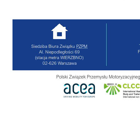
Siedziba Biura Związku
PZPM
Al. Niepodległości 69
(stacja metra WIERZBNO)
02-626
Warszawa
Polski Związek Przemysłu Motoryzacyjneg