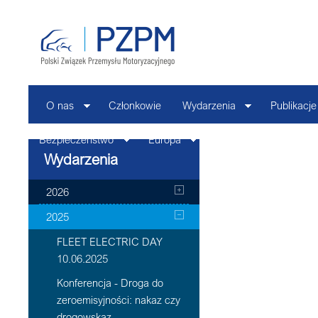
O nas
Członkowie
Wydarzenia
Publikacje
Bezpieczeństwo
Europa
Kontakt
Wydarzenia
2026
2025
FLEET ELECTRIC DAY
10.06.2025
Konferencja - Droga do
zeroemisyjności: nakaz czy
drogowskaz