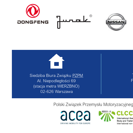
Siedziba Biura Związku
PZPM
Al. Niepodległości 69
(stacja metra WIERZBNO)
02-626
Warszawa
Polski Związek Przemysłu Motoryzacyjneg