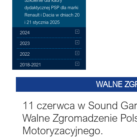
Szkolenie dla kadry
dydaktycznej PSP dla marki
Renault i Dacia w dniach 20
i 21 stycznia 2025
2024
2023
2022
2018-2021
WALNE ZG
11 czerwca w Sound Gard
Walne Zgromadzenie Pols
Motoryzacyjnego.