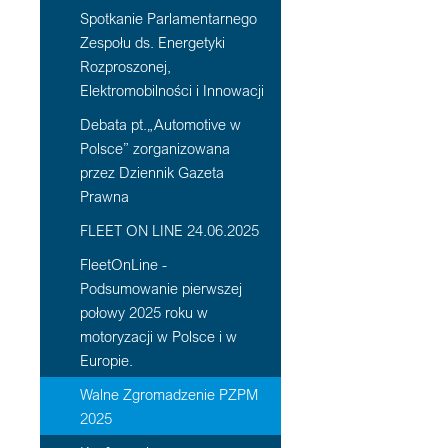
Spotkanie Parlamentarnego
Zespołu ds. Energetyki
Rozproszonej,
Elektromobilności i Innowacji
Debata pt.„Automotive w
Polsce” zorganizowana
przez Dziennik Gazeta
Prawna
FLEET ON LINE 24.06.2025
FleetOnLine -
Podsumowanie pierwszej
połowy 2025 roku w
motoryzacji w Polsce i w
Europie.
Walne Zgromadzenie PZPM
2025