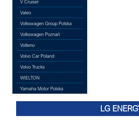
V Cruiser
Valeo
Volkswagen Group Polska
Volkswagen Poznań
Volteno
Volvo Car Poland
Volvo Trucks
WIELTON
Yamaha Motor Polska
LG ENERG