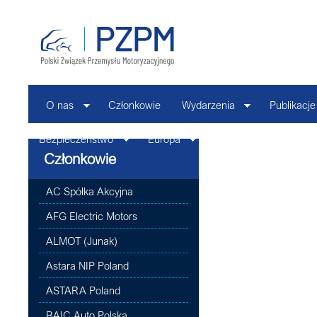
O nas
Członkowie
Wydarzenia
Publikacje
Bezpieczeństwo
Europa
Kontakt
Członkowie
AC Spółka Akcyjna
AFG Electric Motors
ALMOT (Junak)
Astara NIP Poland
ASTARA Poland
BAIC Auto Polska