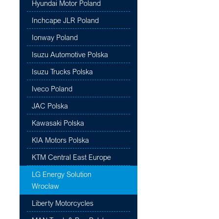
Hyundai Motor Poland
Inchcape JLR Poland
Ionway Poland
Isuzu Automotive Polska
Isuzu Trucks Polska
Iveco Poland
JAC Polska
Kawasaki Polska
KIA Motors Polska
KTM Central East Europe
LG Energy Solution
Wrocław
Liberty Motorcycles