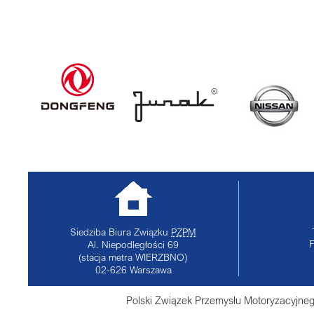
Siedziba Biura Związku
PZPM
Al. Niepodległości 69
(stacja metra WIERZBNO)
02-626
Warszawa
Polski Związek Przemysłu Motoryzacyjneg