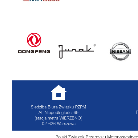
Siedziba Biura Związku
PZPM
Al. Niepodległości 69
(stacja metra WIERZBNO)
02-626
Warszawa
Polski Związek Przemysłu Motoryzacyjneg