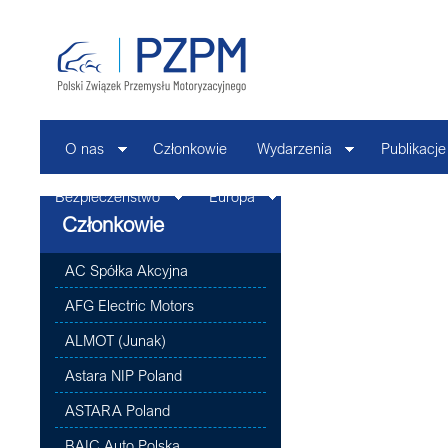
O nas
Członkowie
Wydarzenia
Publikacje
Bezpieczeństwo
Europa
Kontakt
Członkowie
AC Spółka Akcyjna
AFG Electric Motors
ALMOT (Junak)
Astara NIP Poland
ASTARA Poland
BAIC Auto Polska