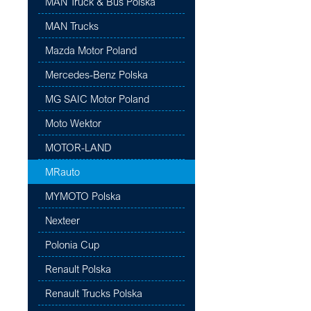
MAN Truck & Bus Polska
MAN Trucks
Mazda Motor Poland
Mercedes-Benz Polska
MG SAIC Motor Poland
Moto Wektor
MOTOR-LAND
MRauto
MYMOTO Polska
Nexteer
Polonia Cup
Renault Polska
Renault Trucks Polska