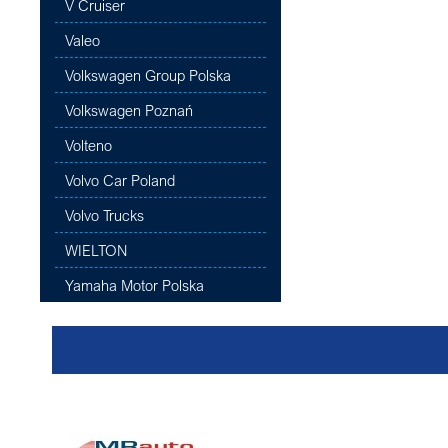
V Cruiser
Valeo
Volkswagen Group Polska
Volkswagen Poznań
Volteno
Volvo Car Poland
Volvo Trucks
WIELTON
Yamaha Motor Polska