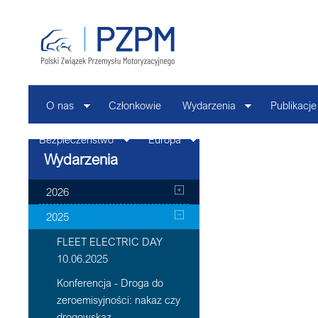
O nas
Członkowie
Wydarzenia
Publikacje
Bezpieczeństwo
Europa
Kontakt
Wydarzenia
2026
2025
FLEET ELECTRIC DAY
10.06.2025
Konferencja - Droga do
zeroemisyjności: nakaz czy
drogowskaz