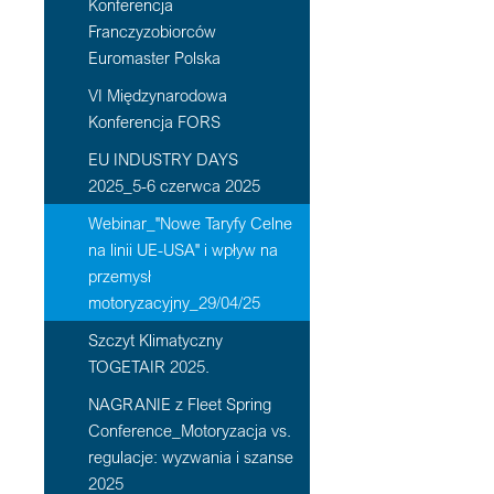
Konferencja
Franczyzobiorców
Euromaster Polska
VI Międzynarodowa
Konferencja FORS
EU INDUSTRY DAYS
2025_5-6 czerwca 2025
Webinar_"Nowe Taryfy Celne
na linii UE-USA" i wpływ na
przemysł
motoryzacyjny_29/04/25
Szczyt Klimatyczny
TOGETAIR 2025.
NAGRANIE z Fleet Spring
Conference_Motoryzacja vs.
regulacje: wyzwania i szanse
2025