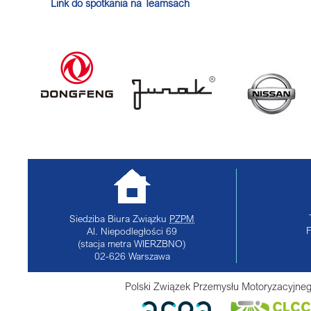
Link do spotkania na Teamsach
Siedziba Biura Związku
PZPM
Al. Niepodległości 69
(stacja metra WIERZBNO)
02-626
Warszawa
Polski Związek Przemysłu Motoryzacyjneg