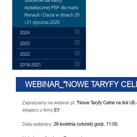
Szkolenie dla kadry
dydaktycznej PSP dla marki
Renault i Dacia w dniach 20
i 21 stycznia 2025
2024
2023
2022
2018-2021
WEBINAR_"NOWE TARYFY CELN
MOTOR
Zapraszamy na webinar pt.
"Nowe Taryfy Celne na linii U
eksperci z firmy
EY
.
Data webinaru:
29 kwietnia (wtorek) godz. 11:00.