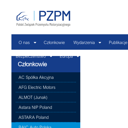
O nas
Członkowie
Wydarzenia
Publikacje
Bezpieczeństwo
Europa
Kontakt
Członkowie
AC Spółka Akcyjna
AFG Electric Motors
ALMOT (Junak)
Astara NIP Poland
ASTARA Poland
BAIC Auto Polska