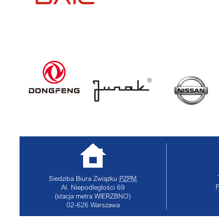
Siedziba Biura Związku
PZPM
Al. Niepodległości 69
(stacja metra WIERZBNO)
02-626
Warszawa