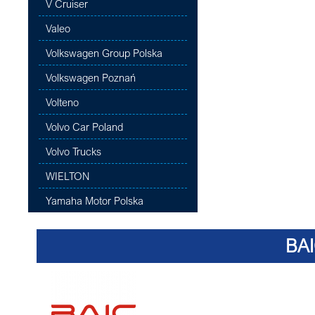
V Cruiser
Valeo
Volkswagen Group Polska
Volkswagen Poznań
Volteno
Volvo Car Poland
Volvo Trucks
WIELTON
Yamaha Motor Polska
BA