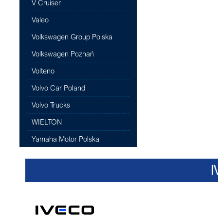
V Cruiser
Valeo
Volkswagen Group Polska
Volkswagen Poznań
Volteno
Volvo Car Poland
Volvo Trucks
WIELTON
Yamaha Motor Polska