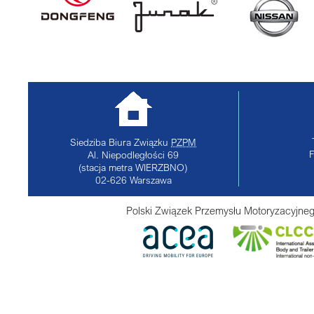
Siedziba Biura Związku
PZPM
Al. Niepodległości 69
(stacja metra WIERZBNO)
02-626
Warszawa
Polski Związek Przemysłu Motoryzacyjneg