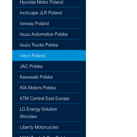
Hyundai Motor Poland
Inchcape JLR Poland
Ionway Poland
Isuzu Automotive Polska
Isuzu Trucks Polska
Iveco Poland
JAC Polska
Kawasaki Polska
KIA Motors Polska
KTM Central East Europe
LG Energy Solution
Wrocław
Liberty Motorcycles