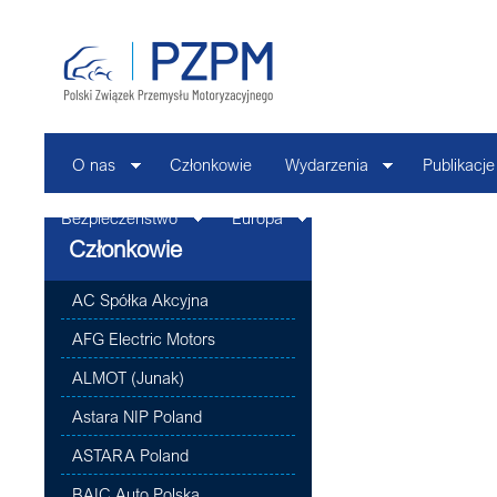
O nas
Członkowie
Wydarzenia
Publikacje
Bezpieczeństwo
Europa
Kontakt
Członkowie
AC Spółka Akcyjna
AFG Electric Motors
ALMOT (Junak)
Astara NIP Poland
ASTARA Poland
BAIC Auto Polska