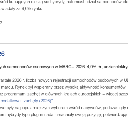
śród kupujących cieszą się hybrydy, natomiast udział samochodów ele
powiadały za 9,6% rynku.
o
26
wych samochodów osobowych w MARCU 2026: 4,0% r/r; udział elektr
rtale 2026 r. liczba nowych rejestracji samochodów osobowych w UE
marcu. Rynek był wspierany przez wysoką aktywność konsumentów, 
z programami zachęt w głównych krajach europejskich – więcej szcze
i podatkowe i zachęty (2026)”.
we były najpopularniejszym wyborem wśród nabywców, podczas gdy u
m hybrydy typu plug-in nadal umacniały swoją pozycję, potwierdzając 