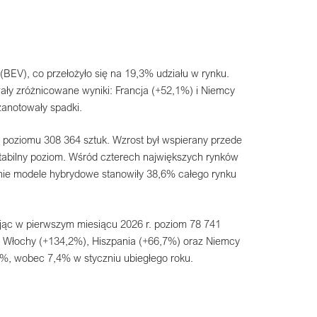
EV), co przełożyło się na 19,3% udziału w rynku.
ały zróżnicowane wyniki: Francja (+52,1%) i Niemcy
zanotowały spadki.
o poziomu 308 364 sztuk. Wzrost był wspierany przede
tabilny poziom. Wśród czterech największych rynków
nie modele hybrydowe stanowiły 38,6% całego rynku
ając w pierwszym miesiącu 2026 r. poziom 78 741
ak Włochy (+134,2%), Hiszpania (+66,7%) oraz Niemcy
8%, wobec 7,4% w styczniu ubiegłego roku.