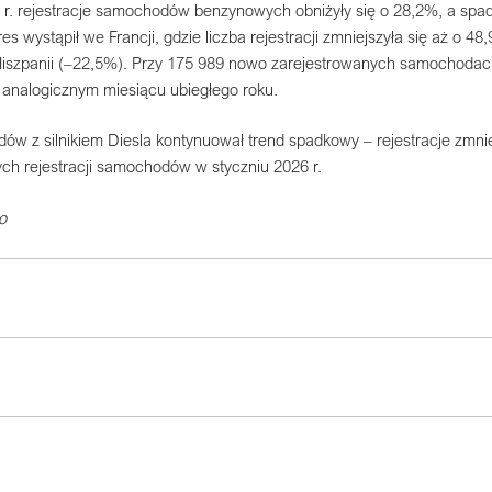
 r. rejestracje samochodów benzynowych obniżyły się o 28,2%, a spa
gres wystąpił we Francji, gdzie liczba rejestracji zmniejszyła się aż 
iszpanii (–22,5%). Przy 175 989 nowo zarejestrowanych samochodach
analogicznym miesiącu ubiegłego roku.
w z silnikiem Diesla kontynuował trend spadkowy – rejestracje zmnie
ch rejestracji samochodów w styczniu 2026 r.
o