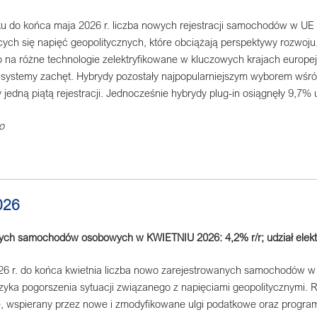
u do końca maja 2026 r. liczba nowych rejestracji samochodów w UE
ych się napięć geopolitycznych, które obciążają perspektywy rozwoju.
na różne technologie zelektryfikowane w kluczowych krajach europejs
systemy zachęt. Hybrydy pozostały najpopularniejszym wyborem wśr
y jedną piątą rejestracji. Jednocześnie hybrydy plug-in osiągnęły 9,7%
o
026
wych samochodów osobowych w KWIETNIU 2026: 4,2% r/r; udział elek
6 r. do końca kwietnia liczba nowo zarejestrowanych samochodów w 
yzyka pogorszenia sytuacji związanego z napięciami geopolitycznymi. R
e, wspierany przez nowe i zmodyfikowane ulgi podatkowe oraz progra