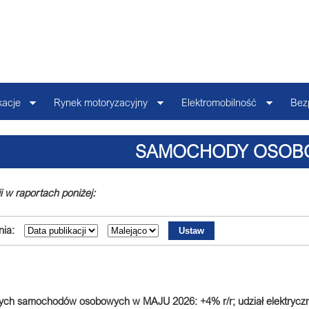
kacje
Rynek motoryzacyjny
Elektromobilność
Bez
SAMOCHODY OSOB
i w raportach poniżej:
ia:
wych samochodów osobowych w MAJU 2026: +4% r/r; udział elektryc