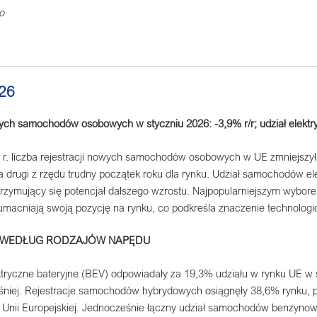
o
26
ych samochodów osobowych w styczniu 2026: -3,9% r/r; udział elektr
 r. liczba rejestracji nowych samochodów osobowych w UE zmniejszył
a drugi z rzędu trudny początek roku dla rynku. Udział samochodów e
trzymujący się potencjał dalszego wzrostu. Najpopularniejszym wybo
umacniają swoją pozycję na rynku, co podkreśla znaczenie technologicz
 WEDŁUG RODZAJÓW NAPĘDU
ryczne bateryjne (BEV) odpowiadały za 19,3% udziału w rynku UE w st
niej. Rejestracje samochodów hybrydowych osiągnęły 38,6% rynku, 
Unii Europejskiej. Jednocześnie łączny udział samochodów benzyno