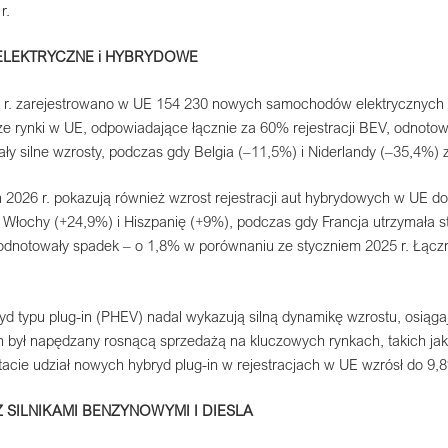
r.
LEKTRYCZNE i HYBRYDOWE
 r. zarejestrowano w UE 154 230 nowych samochodów elektrycznych (B
ze rynki w UE, odpowiadające łącznie za 60% rejestracji BEV, odnotow
ły silne wzrosty, podczas gdy Belgia (–11,5%) i Niderlandy (–35,4%) 
 2026 r. pokazują również wzrost rejestracji aut hybrydowych w UE d
 Włochy (+24,9%) i Hiszpanię (+9%), podczas gdy Francja utrzymała s
odnotowały spadek – o 1,8% w porównaniu ze styczniem 2025 r. Łącz
ryd typu plug-in (PHEV) nadal wykazują silną dynamikę wzrostu, osiąg
en był napędzany rosnącą sprzedażą na kluczowych rynkach, takich j
tacie udział nowych hybryd plug-in w rejestracjach w UE wzrósł do 9,
SILNIKAMI BENZYNOWYMI I DIESLA