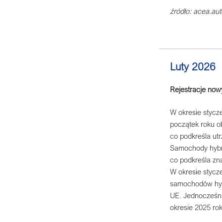
źródło: acea.aut
Luty 2026
Rejestracje no
W okresie stycz
początek roku o
co podkreśla utr
Samochody hybry
co podkreśla zn
W okresie stycz
samochodów hybr
UE. Jednocześni
okresie 2025 rok