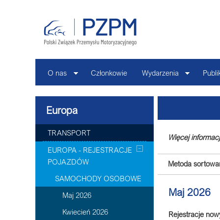
O nas
Członkowie
Wydarzenia
Publi
Europa
TRANSPORT
Więcej informacj
EUROPA - REJESTRACJE
POJAZDÓW
Metoda sortowan
SAMOCHODY OSOBOWE
Maj 2026
Maj 2026
Kwiecień 2026
Rejestracje no