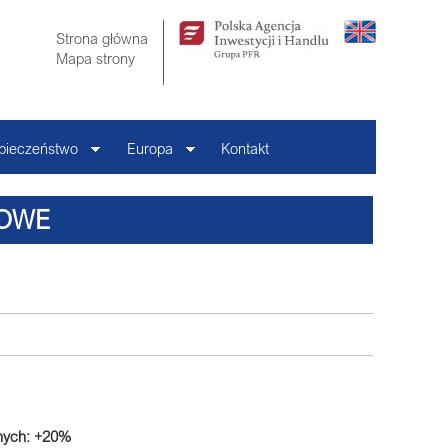
Strona główna
Mapa strony
pieczeństwo
Europa
Kontakt
OWE
znych: +20%