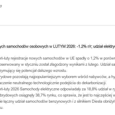
o
wych samochodów osobowych w LUTYM 2026: -1.2% r/r; udział elektr
eń-luty rejestracje nowych samochodów w UE spadły o 1,2% w porówn
bserwowany w styczniu został złagodzony wynikami z lutego. Udział 
zymujący się potencjał dalszego wzrostu.
dowe pozostają najpopularniejszym wyborem wśród nabywców, a hybr
aczenie neutralnego technologicznie podejścia do dekarbonizacji.
eń-luty 2026 Samochody elektryczne odpowiadały za 18,8% udział w r
ydowych osiągnęły 38,7% rynku, co sprawia, że jest to najczęściej
e łączny udział samochodów benzynowych i z silnikiem Diesla obniży
u.