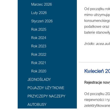
Marzec 2026
Od początku rok
Luty 2026
mimo utrzymując
konsumenckiego 
Styczeń 2026
podatkowe oraz 
Rok 2025
baterie stanowił
Rok 2024
źródło: acea.aut
Rok 2023
Rok 2022
Rok 2021
Kwiecień 2
Rok 2020
JEDNOŚLADY
Rejestracje no
POJAZDY UŻYTKOWE
Od początku 202
PRZYCZEPY NACZEPY
niepewności i r
AUTOBUSY
zelektryfikowan