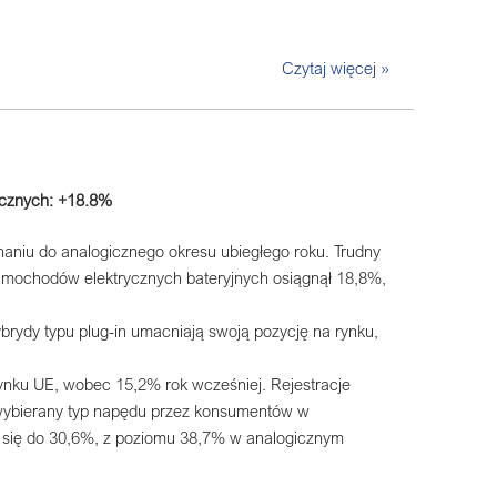
Czytaj więcej »
ycznych: +18.8%
aniu do analogicznego okresu ubiegłego roku. Trudny
samochodów elektrycznych bateryjnych osiągnął 18,8%,
ydy typu plug-in umacniają swoją pozycję na rynku,
ynku UE, wobec 15,2% rok wcześniej. Rejestracje
 wybierany typ napędu przez konsumentów w
ł się do 30,6%, z poziomu 38,7% w analogicznym