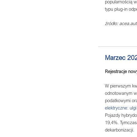
popularnością w
typu plug-in od
źródło: acea.aut
Marzec 20
Rejestracje no
W pierwszym kwa
odnotowanym w 
podatkowymi ora
elektryczne: ulg
Pojazdy hybrydo
19,4%. Tymczase
dekarbonizacji.