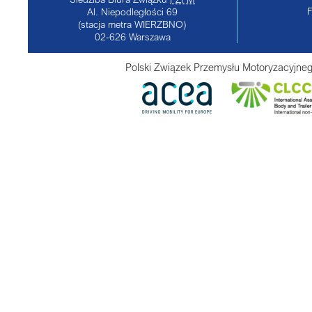
Al. Niepodległości 69
(stacja metra WIERZBNO)
02-626
Warszawa
Polski Związek Przemysłu Motoryzacyjneg