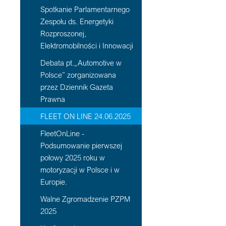
Spotkanie Parlamentarnego
Zespołu ds. Energetyki
Rozproszonej,
Elektromobilności i Innowacji
Debata pt.„Automotive w
Polsce” zorganizowana
przez Dziennik Gazeta
Prawna
FLEET ON LINE 24.06.2025
FleetOnLine -
Podsumowanie pierwszej
połowy 2025 roku w
motoryzacji w Polsce i w
Europie.
Walne Zgromadzenie PZPM
2025