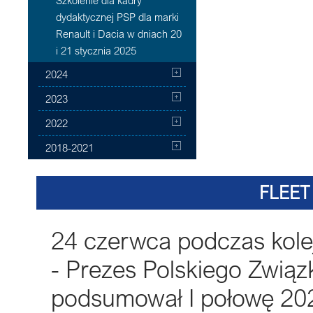
Szkolenie dla kadry
dydaktycznej PSP dla marki
Renault i Dacia w dniach 20
i 21 stycznia 2025
2024
2023
2022
2018-2021
FLEET
24 czerwca podczas kolej
- Prezes Polskiego Zwią
podsumował I połowę 202