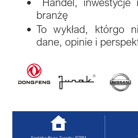
Handel, inwestycje i
branżę
To wykład, którgo n
dane, opinie i perspe
Siedziba Biura Związku
PZPM