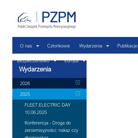
O nas
Członkowie
Wydarzenia
Publikacje
Bezpieczeństwo
Europa
Kontakt
Wydarzenia
2026
2025
FLEET ELECTRIC DAY
10.06.2025
Konferencja - Droga do
zeroemisyjności: nakaz czy
drogowskaz