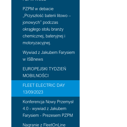
PZPM w debacie
„Przyszłość baterii litowo –
jonowych” podczas
okrągłego stołu branży
chemicznej, bateryjnej i
motoryzacyjnej.
Wywiad z Jakubem Farysiem
w ISBnews
EUROPEJSKI TYDZIEŃ
MOBILNOŚCI
FLEET ELECTRIC DAY
13/09/2023
Konferencja Nowy Przemysł
4.0 - wywiad z Jakubem
Farysiem - Prezesem PZPM
Nagranie z FleetOnLine