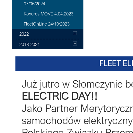
07/05/2024
Kongres MOVE 4.04.2023
FleetOnLine 24/10/2023
2022
2018-2021
FLEET EL
Już jutro w Słomczynie 
ELECTRIC DAY!!
Jako Partner Merytorycz
samochodów elektrycznyc
Polskiego Związku Przem