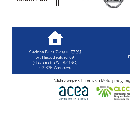
Siedziba Biura Związku
PZPM
Al. Niepodległości 69
(stacja metra WIERZBNO)
02-626
Warszawa
Polski Związek Przemysłu Motoryzacyjneg