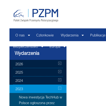
O nas
Członkowie
Wydarzenia
Publikacje
Bezpieczeństwo
Europa
Kontakt
Wydarzenia
2026
2025
2024
2023
Nowa inwestycja TechHub w
Polsce ogłoszona przez