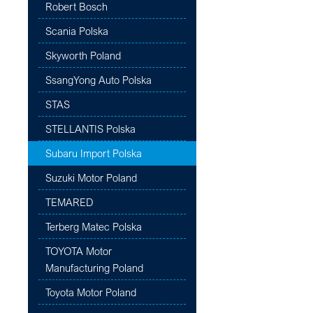
Robert Bosch
Scania Polska
Skyworth Poland
SsangYong Auto Polska
STAS
STELLANTIS Polska
Subaru Import Polska
Suzuki Motor Poland
TEMARED
Terberg Matec Polska
TOYOTA Motor
Manufacturing Poland
Toyota Motor Poland