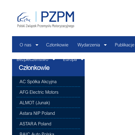
O nas
Członkowie
Wydarzenia
Publikacje
Bezpieczeństwo
Europa
Kontakt
Członkowie
AC Spółka Akcyjna
AFG Electric Motors
ALMOT (Junak)
Astara NIP Poland
ASTARA Poland
BAIC Auto Polska