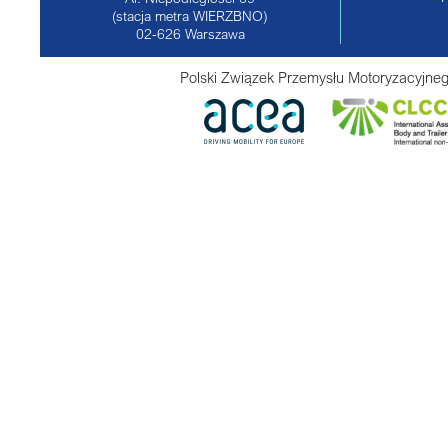
(stacja metra WIERZBNO)
02-626
Warszawa
Polski Związek Przemysłu Motoryzacyjneg