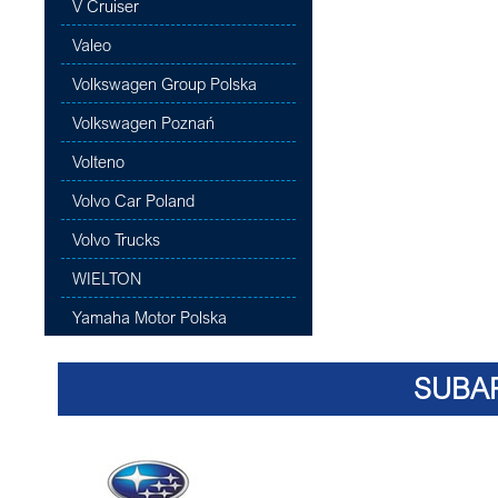
V Cruiser
Valeo
Volkswagen Group Polska
Volkswagen Poznań
Volteno
Volvo Car Poland
Volvo Trucks
WIELTON
Yamaha Motor Polska
SUBA