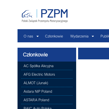
O nas
Członkowie
Wydarzenia
Publi
Członkowie
AC Spółka Akcyjna
AFG Electric Motors
ALMOT (Junak)
Astara NIP Poland
ASTARA Poland
BAIC Auto Polska