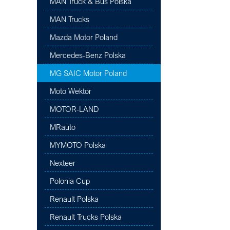
MAN Truck & Bus Polska
MAN Trucks
Mazda Motor Poland
Mercedes-Benz Polska
MG SAIC Motor Poland
Moto Wektor
MOTOR-LAND
MRauto
MYMOTO Polska
Nexteer
Polonia Cup
Renault Polska
Renault Trucks Polska