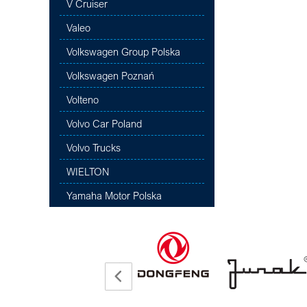
V Cruiser
Valeo
Volkswagen Group Polska
Volkswagen Poznań
Volteno
Volvo Car Poland
Volvo Trucks
WIELTON
Yamaha Motor Polska