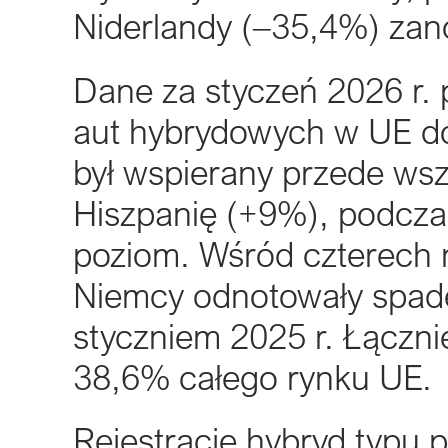
Niderlandy (–35,4%) zan
Dane za styczeń 2026 r. p
aut hybrydowych w UE do
był wspierany przede ws
Hiszpanię (+9%), podczas
poziom. Wśród czterech 
Niemcy odnotowały spad
styczniem 2025 r. Łączn
38,6% całego rynku UE.
Rejestracje hybryd typu 