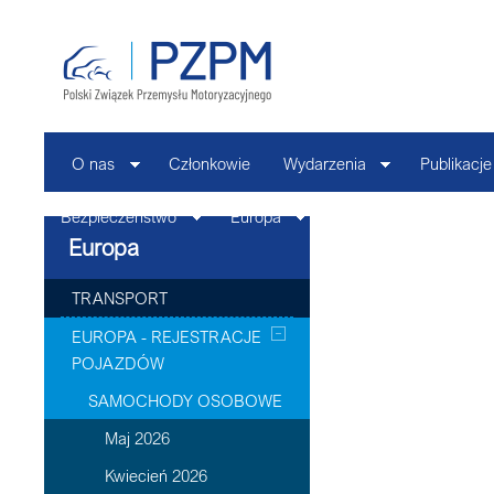
O nas
Członkowie
Wydarzenia
Publikacje
Bezpieczeństwo
Europa
Kontakt
Europa
TRANSPORT
EUROPA - REJESTRACJE
POJAZDÓW
SAMOCHODY OSOBOWE
Maj 2026
Kwiecień 2026