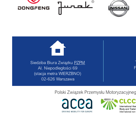
Siedziba Biura Związku
PZPM
Al. Niepodległości 69
(stacja metra WIERZBNO)
02-626
Warszawa
Polski Związek Przemysłu Motoryzacyjneg