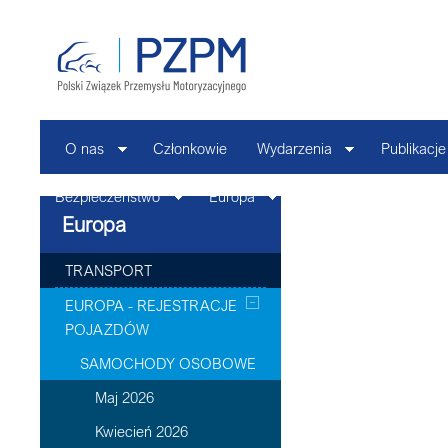
O nas
Członkowie
Wydarzenia
Publikacje
Bezpieczeństwo
Europa
Kontakt
Europa
TRANSPORT
EUROPA - REJESTRACJE
POJAZDÓW
SAMOCHODY OSOBOWE
Maj 2026
Kwiecień 2026