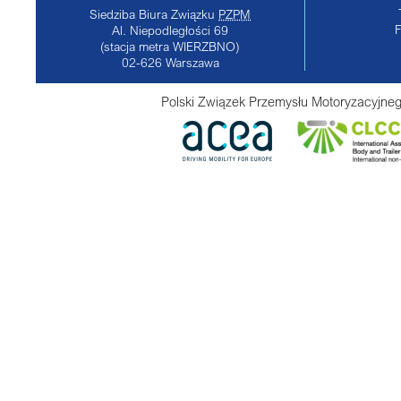
Siedziba Biura Związku
PZPM
Al. Niepodległości 69
(stacja metra WIERZBNO)
02-626
Warszawa
Polski Związek Przemysłu Motoryzacyjneg