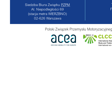
Siedziba Biura Związku
PZPM
Al. Niepodległości 69
(stacja metra WIERZBNO)
02-626
Warszawa
Polski Związek Przemysłu Motoryzacyjneg