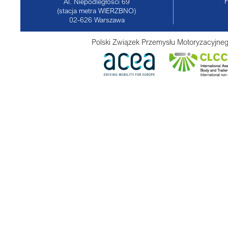
Al. Niepodległości 69
(stacja metra WIERZBNO)
02-626
Warszawa
Polski Związek Przemysłu Motoryzacyjneg