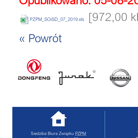
[972,00 k
PZPM_SOiSD_07_2019.xls
« Powrót
Siedziba Biura Związku
PZPM