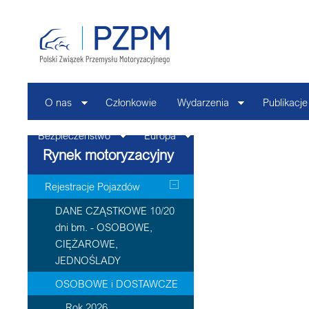
O nas
Członkowie
Wydarzenia
Publikacje
Bezpieczeństwo
Europa
Kontakt
Rynek motoryzacyjny
Rejestracje Pojazdów
DANE CZĄSTKOWE 10/20
dni bm. - OSOBOWE,
CIĘŻAROWE,
JEDNOŚLADY
OSOBOWE i DOSTAWCZE
Rok 2026