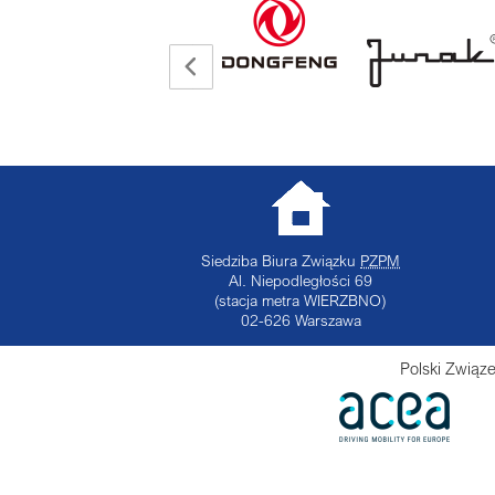
Siedziba Biura Związku
PZPM
Al. Niepodległości 69
(stacja metra WIERZBNO)
02-626
Warszawa
Polski Związ