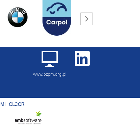
www.pzpm.org.pl
EM
i
CLCCR