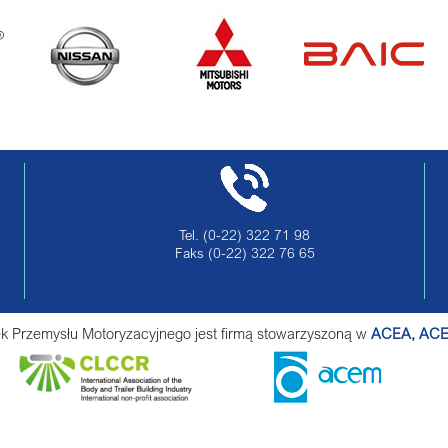
Tel.
(0-22) 322 71 98
Faks
(0-22) 322 76 65
ek Przemysłu Motoryzacyjnego jest firmą stowarzyszoną w
ACEA
,
AC