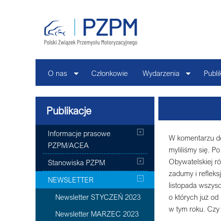
O nas
Członkowie
Wydarzenia
Publi
Publikacje
Informacje prasowe
W komentarzu do
PZPM/ACEA
myliliśmy się. P
Obywatelskiej r
Stanowiska PZPM
zadumy i refleks
NEWSLETTER
listopada wszysc
o których już od
Newsletter STYCZEŃ 2023
w tym roku. Czy
Newsletter MARZEC 2023