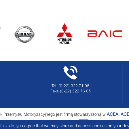
Tel.
(0-22) 322 71 98
Faks
(0-22) 322 76 65
ek Przemysłu Motoryzacyjnego jest firmą stowarzyszoną w
ACEA
,
AC
this site, you agree that we may store and access cookies on your dev