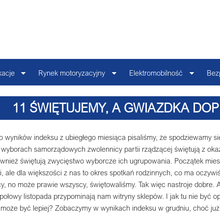
kacje
Rynek motoryzacyjny
Elektromobilność
Bez
11 ŚWIĘTUJEMY, A GWIAZDKA DOP
 wyników indeksu z ubiegłego miesiąca pisaliśmy, że spodziewamy si
o wyborach samorządowych zwolennicy partii rządzącej świętują z oka
ównież świętują zwycięstwo wyborcze ich ugrupowania. Początek miesią
ji, ale dla większości z nas to okres spotkań rodzinnych, co ma oczy
y, no może prawie wszyscy, świętowaliśmy. Tak więc nastroje dobre. A
 połowy listopada przypominają nam witryny sklepów. I jak tu nie być
 może być lepiej? Zobaczymy w wynikach indeksu w grudniu, choć już