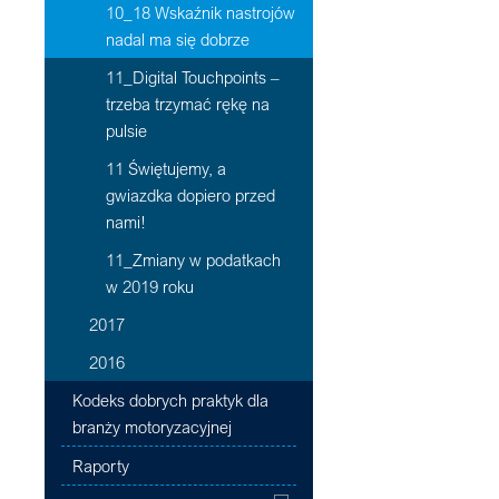
10_18 Wskaźnik nastrojów
nadal ma się dobrze
11_Digital Touchpoints –
trzeba trzymać rękę na
pulsie
11 Świętujemy, a
gwiazdka dopiero przed
nami!
11_Zmiany w podatkach
w 2019 roku
2017
2016
Kodeks dobrych praktyk dla
branży motoryzacyjnej
Raporty