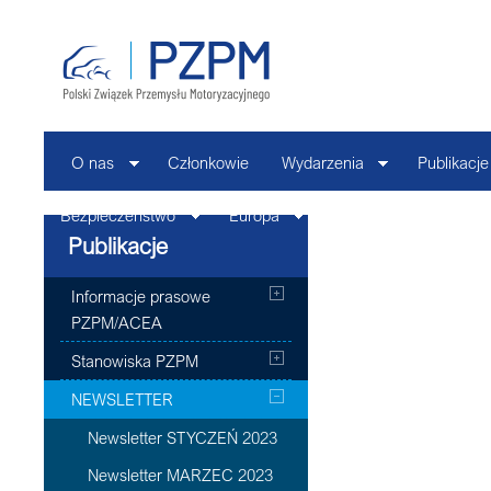
O nas
Członkowie
Wydarzenia
Publikacje
Bezpieczeństwo
Europa
Kontakt
Publikacje
Informacje prasowe
PZPM/ACEA
Stanowiska PZPM
NEWSLETTER
Newsletter STYCZEŃ 2023
Newsletter MARZEC 2023