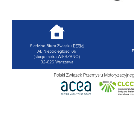
Siedziba Biura Związku
PZPM
Al. Niepodległości 69
(stacja metra WIERZBNO)
02-626
Warszawa
Polski Związek Przemysłu Motoryzacyjneg