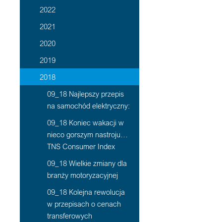
2022
2021
2020
2019
2018
09_18 Najlepszy przepis
na samochód elektryczny:
09_18 Koniec wakacji w
nieco gorszym nastroju…
TNS Consumer Index
09_18 Wielkie zmiany dla
branży motoryzacyjnej
09_18 Kolejna rewolucja
w przepisach o cenach
transferowych