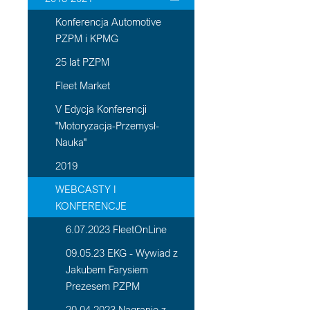
Konferencja Automotive
PZPM i KPMG
25 lat PZPM
Fleet Market
V Edycja Konferencji
"Motoryzacja-Przemysł-
Nauka"
2019
WEBCASTY I
KONFERENCJE
6.07.2023 FleetOnLine
09.05.23 EKG - Wywiad z
Jakubem Farysiem
Prezesem PZPM
20 04 2023 Nagranie z