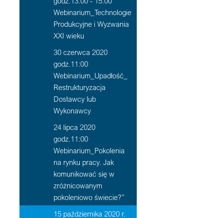
godz.13:00 - 15:00
Webinarium_Technologie
Produkcyjne i Wyzwania
XXI wieku
30 czerwca 2020
godz.11:00
Webinarium_Upadłość_
Restrukturyzacja
Dostawcy lub
Wykonawcy
24 lipca 2020
godz.11:00
Webinarium_Pokolenia
na rynku pracy. Jak
komunikować się w
zróżnicowanym
pokoleniowo świecie?”
15 października 2020 r.