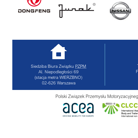
Siedziba Biura Związku
PZPM
Al. Niepodległości 69
(stacja metra WIERZBNO)
02-626
Warszawa
Polski Związek Przemysłu Motoryzacyjneg