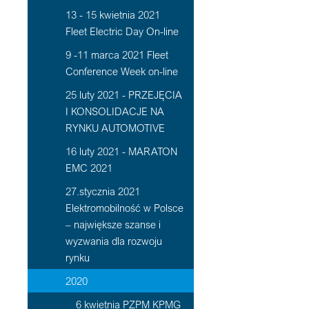
13 - 15 kwietnia 2021
Fleet Electric Day On-line
9 -11 marca 2021 Fleet
Conference Week on-line
25 luty 2021 - PRZEJĘCIA
I KONSOLIDACJE NA
RYNKU AUTOMOTIVE
16 luty 2021 - MARATON
EMC 2021
27.stycznia 2021
Elektromobilność w Polsce
– największe szanse i
wyzwania dla rozwoju
rynku
2020
6 kwietnia PZPM KPMG