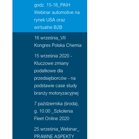
godz. 15-18_PAIH
Webinar automotive na
rynek USA oraz
wirtualne B2B
16 września_VII
Kongres Polska Chemia
15 września 2020 -
Kluczowe zmiany
podatkowe dla
przedsiębiorców - na
podstawie case study
branży motoryzacyjnej
7 października (środa),
g. 10.00 _Szkolenia
Fleet Online 2020
25 września_Webinar_
PRAWNE ASPEKTY