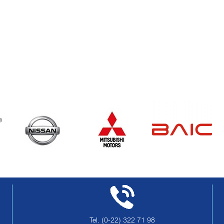
Tel.
(0-22) 322 71 98