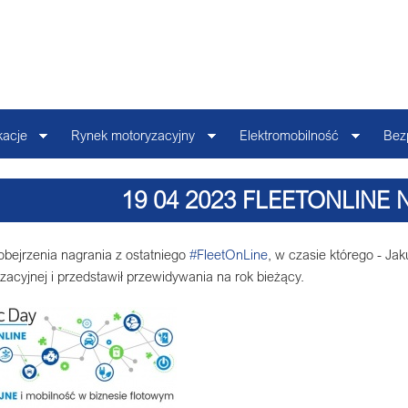
kacje
Rynek motoryzacyjny
Elektromobilność
Bez
19 04 2023 FLEETONLINE
bejrzenia nagrania z ostatniego
#FleetOnLine
, w czasie którego - J
acyjnej i przedstawił przewidywania na rok bieżący.