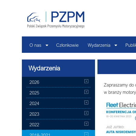
O nas
Członkowie
Wydarzenia
Publi
Wydarzenia
2026
Zapraszamy do o
w branży motoryz
2025
2024
2023
2022
2018-2021