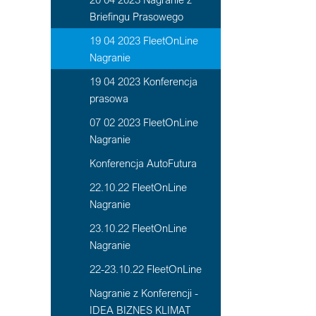
Briefingu Prasowego
19 04 2023 FleetOnLine
Nagranie
19 04 2023 Konferencja
prasowa
07 02 2023 FleetOnLine
Nagranie
Konferencja AutoFutura
22.10.22 FleetOnLine
Nagranie
23.10.22 FleetOnLine
Nagranie
22-23.10.22 FleetOnLine
Nagranie z Konferencji -
IDEA BIZNES KLIMAT