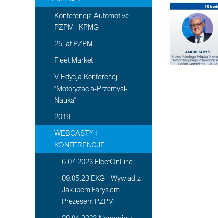
Konferencja Automotive
PZPM i KPMG
25 lat PZPM
Fleet Market
V Edycja Konferencji
"Motoryzacja-Przemysł-
Nauka"
2019
WEBCASTY I
KONFERENCJE
6.07.2023 FleetOnLine
09.05.23 EKG - Wywiad z
Jakubem Farysiem
Prezesem PZPM
20 04 2023 Nagranie z