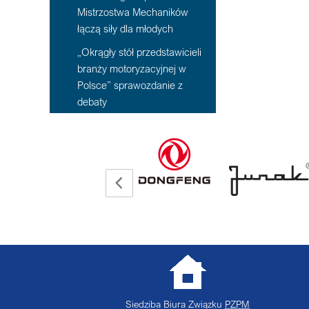
Mistrzostwa Mechaników
łączą siły dla młodych
„Okrągły stół przedstawicieli
branży motoryzacyjnej w
Polsce” sprawozdanie z
debaty
Siedziba Biura Związku
PZPM