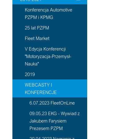
Konferencja Automotive
PZPM i KPMG
25 lat PZPM
Fleet Market
V Edycja Konferencji
"Motoryzacja-Przemysł-
Nauka"
2019
WEBCASTY I
KONFERENCJE
6.07.2023 FleetOnLine
09.05.23 EKG - Wywiad z
Jakubem Farysiem
Prezesem PZPM
20 04 2023 Nagranie z