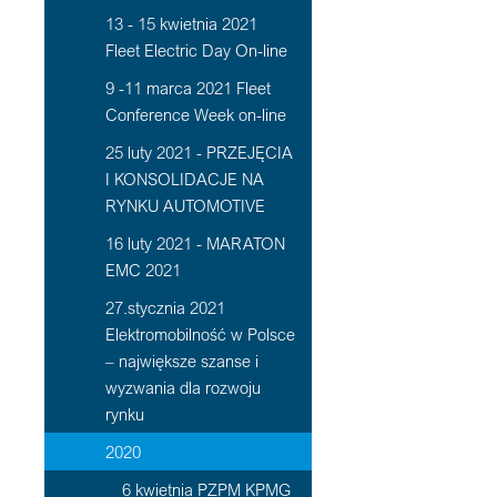
13 - 15 kwietnia 2021
Fleet Electric Day On-line
9 -11 marca 2021 Fleet
Conference Week on-line
25 luty 2021 - PRZEJĘCIA
I KONSOLIDACJE NA
RYNKU AUTOMOTIVE
16 luty 2021 - MARATON
EMC 2021
27.stycznia 2021
Elektromobilność w Polsce
– największe szanse i
wyzwania dla rozwoju
rynku
2020
6 kwietnia PZPM KPMG