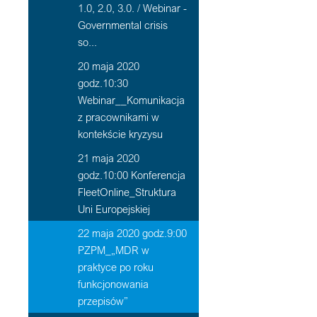
1.0, 2.0, 3.0. / Webinar -
Governmental crisis
so...
20 maja 2020
godz.10:30
Webinar__Komunikacja
z pracownikami w
kontekście kryzysu
21 maja 2020
godz.10:00 Konferencja
FleetOnline_Struktura
Uni Europejskiej
22 maja 2020 godz.9:00
PZPM_„MDR w
praktyce po roku
funkcjonowania
przepisów”