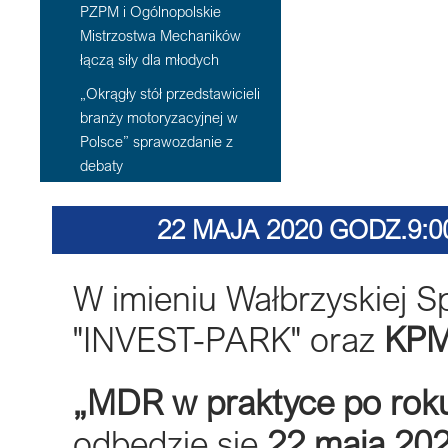
PZPM i Ogólnopolskie
Mistrzostwa Mechaników
łączą siły dla młodych
„Okrągły stół przedstawicieli
branży motoryzacyjnej w
Polsce” sprawozdanie z
debaty
22 MAJA 2020 GODZ.9:
FUNKCJO
W imieniu Wałbrzyskiej S
"INVEST-PARK" oraz
KP
„MDR w praktyce po roku
odbędzie się
22 maja 20