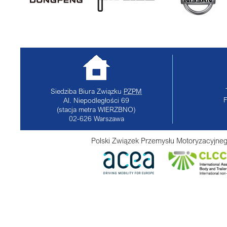
Siedziba Biura Związku
PZPM
Al. Niepodległości 69
(stacja metra WIERZBNO)
02-626
Warszawa
Polski Związek Przemysłu Motoryzacyjneg