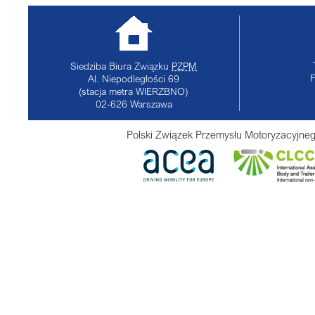
Siedziba Biura Związku
PZPM
Al. Niepodległości 69
(stacja metra WIERZBNO)
02-626
Warszawa
Polski Związek Przemysłu Motoryzacyjneg