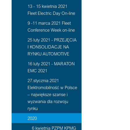
13 - 15 kwietnia 2021
Fleet Electric Day On-line
9 -11 marca 2021 Fleet
Conference Week on-line
25 luty 2021 - PRZEJĘCIA
I KONSOLIDACJE NA
RYNKU AUTOMOTIVE
16 luty 2021 - MARATON
EMC 2021
27.stycznia 2021
Elektromobilność w Polsce
– największe szanse i
wyzwania dla rozwoju
rynku
2020
6 kwietnia PZPM KPMG