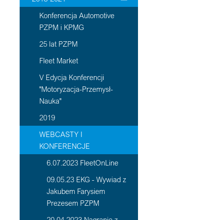
Konferencja Automotive
PZPM i KPMG
25 lat PZPM
Fleet Market
V Edycja Konferencji
"Motoryzacja-Przemysł-
Nauka"
2019
WEBCASTY I
KONFERENCJE
6.07.2023 FleetOnLine
09.05.23 EKG - Wywiad z
Jakubem Farysiem
Prezesem PZPM
20 04 2023 Nagranie z