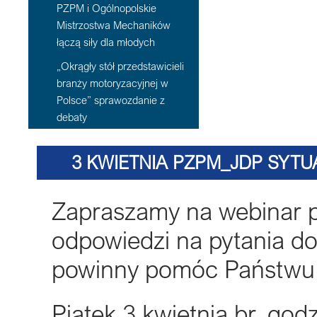
PZPM i Ogólnopolskie
Mistrzostwa Mechaników
łączą siły dla młodych
„Okrągły stół przedstawicieli
branży motoryzacyjnej w
Polsce” sprawozdanie z
debaty
3 KWIETNIA PZPM_JDP SYT
OB
Zapraszamy na webinar 
odpowiedzi na pytania d
powinny pomóc Państwu z
Piątek 3 kwietnia br. god