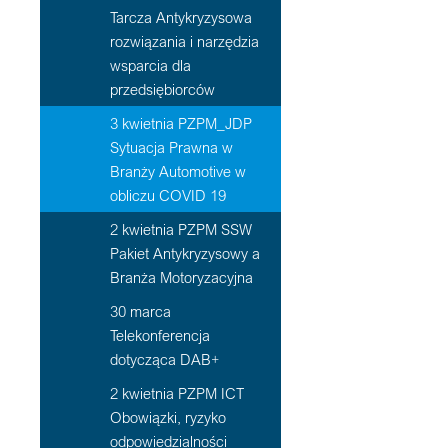
Tarcza Antykryzysowa
rozwiązania i narzędzia
wsparcia dla
przedsiębiorców
3 kwietnia PZPM_JDP
Sytuacja Prawna w
Branży Automotive w
obliczu COVID 19
2 kwietnia PZPM SSW
Pakiet Antykryzysowy a
Branża Motoryzacyjna
30 marca
Telekonferencja
dotycząca DAB+
2 kwietnia PZPM ICT
Obowiązki, ryzyko
odpowiedzialności