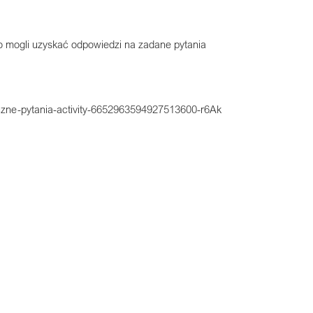
o mogli uzyskać odpowiedzi na zadane pytania
yczne-pytania-activity-6652963594927513600-r6Ak