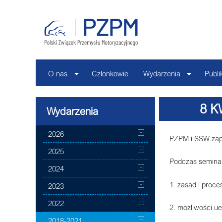
O nas
Członkowie
Wydarzenia
Publi
8 K
Wydarzenia
P
2026
PZPM i SSW zapr
2025
Podczas seminar
2024
1. zasad i proc
2023
2022
2. możliwości ue
2018-2021