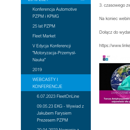
3. czasowego zw
Konferencja Automotive
PZPM i KPMG
Na koniec webin
25 lat PZPM
Dołącz do wydar
Fleet Market
https://www.lin
V Edycja Konferencji
"Motoryzacja-Przemysł-
Nauka"
2019
WEBCASTY I
KONFERENCJE
6.07.2023 FleetOnLine
09.05.23 EKG - Wywiad z
Jakubem Farysiem
Prezesem PZPM
20 04 2023 Nagranie z