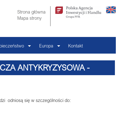
Strona główna
Mapa strony
pieczeństwo
Europa
Kontakt
ARCZA ANTYKRYZYSOWA -
I DLA PRACOWDAWCÓW
zi odniosą się w szczególności do: