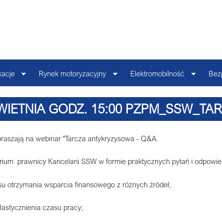
kacje
Rynek motoryzacyjny
Elektromobilność
Bez
WIETNIA GODZ. 15:00 PZPM_SSW_T
RAKTYCZNE PYTANIA I ODPOWIEDZ
aszają na webinar "Tarcza antykryzysowa - Q&A.
ium prawnicy Kancelarii SSW w formie praktycznych pytań i odpowied
esu otrzymania wsparcia finansowego z różnych źródeł;
lastycznienia czasu pracy;