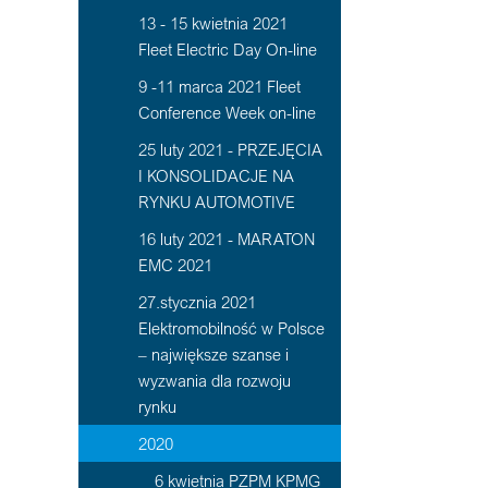
13 - 15 kwietnia 2021
Fleet Electric Day On-line
9 -11 marca 2021 Fleet
Conference Week on-line
25 luty 2021 - PRZEJĘCIA
I KONSOLIDACJE NA
RYNKU AUTOMOTIVE
16 luty 2021 - MARATON
EMC 2021
27.stycznia 2021
Elektromobilność w Polsce
– największe szanse i
wyzwania dla rozwoju
rynku
2020
6 kwietnia PZPM KPMG