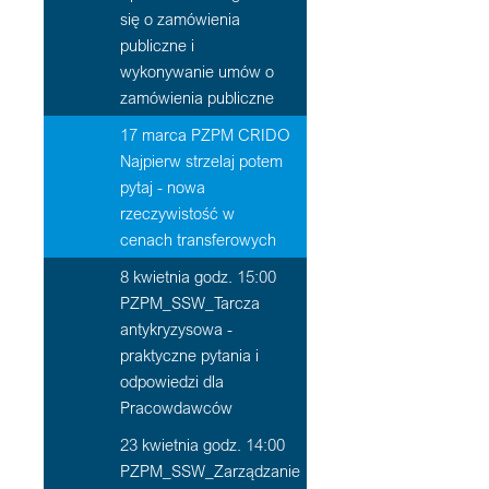
się o zamówienia
publiczne i
wykonywanie umów o
zamówienia publiczne
17 marca PZPM CRIDO
Najpierw strzelaj potem
pytaj - nowa
rzeczywistość w
cenach transferowych
8 kwietnia godz. 15:00
PZPM_SSW_Tarcza
antykryzysowa -
praktyczne pytania i
odpowiedzi dla
Pracowdawców
23 kwietnia godz. 14:00
PZPM_SSW_Zarządzanie