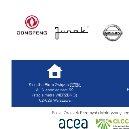
Siedziba Biura Związku
PZPM
Al. Niepodległości 69
(stacja metra WIERZBNO)
02-626
Warszawa
Polski Związek Przemysłu Motoryzacyjneg