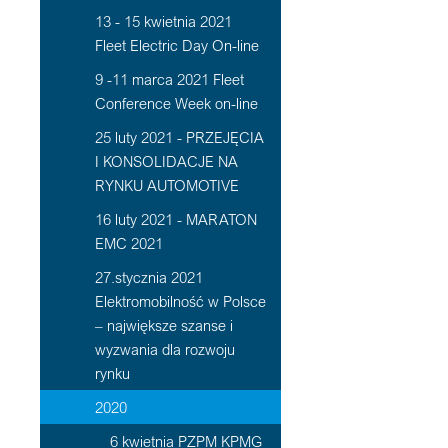
13 - 15 kwietnia 2021
Fleet Electric Day On-line
9 -11 marca 2021 Fleet
Conference Week on-line
25 luty 2021 - PRZEJĘCIA
I KONSOLIDACJE NA
RYNKU AUTOMOTIVE
16 luty 2021 - MARATON
EMC 2021
27.stycznia 2021
Elektromobilność w Polsce
– największe szanse i
wyzwania dla rozwoju
rynku
2020
6 kwietnia PZPM KPMG