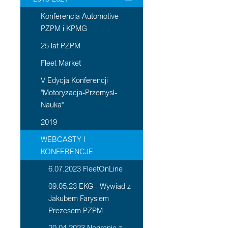
Konferencja Automotive
PZPM i KPMG
25 lat PZPM
Fleet Market
V Edycja Konferencji
"Motoryzacja-Przemysł-
Nauka"
2019
WEBCASTY I
KONFERENCJE
6.07.2023 FleetOnLine
09.05.23 EKG - Wywiad z
Jakubem Farysiem
Prezesem PZPM
20 04 2023 Nagranie z