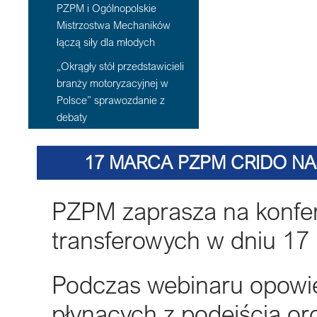
PZPM i Ogólnopolskie
Mistrzostwa Mechaników
łączą siły dla młodych
„Okrągły stół przedstawicieli
branży motoryzacyjnej w
Polsce” sprawozdanie z
debaty
17 MARCA PZPM CRIDO NA
RZECZYWISTOŚĆ
PZPM zaprasza na konfer
transferowych w dniu 17
Podczas webinaru opowi
płynących z podejścia o