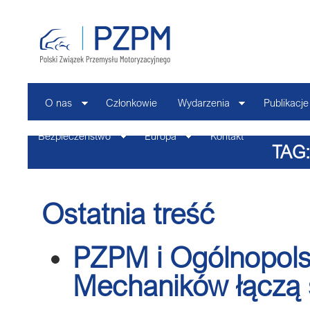
O nas
Członkowie
Wydarzenia
Publikacje
Bezpieczeństwo
Europa
Kontakt
TAG
Ostatnia treść
PZPM i Ogólnopols
Mechaników łączą s