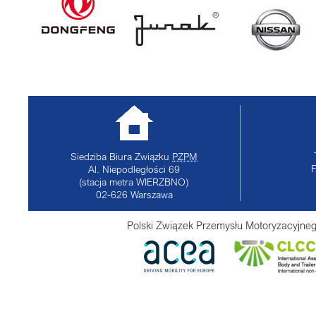
Siedziba Biura Związku
PZPM
Al. Niepodległości 69
(stacja metra WIERZBNO)
02-626
Warszawa
Polski Związek Przemysłu Motoryzacyjneg