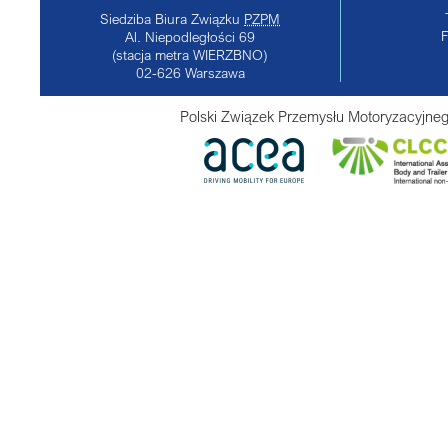
Siedziba Biura Związku
PZPM
Al. Niepodległości 69
(stacja metra WIERZBNO)
02-626
Warszawa
Polski Związek Przemysłu Motoryzacyjneg