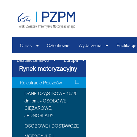
O nas
Członkowie
Wydarzenia
Publikacje
Bezpieczeństwo
Europa
Kontakt
Rynek motoryzacyjny
Rejestracje Pojazdów
DANE CZĄSTKOWE 10/20
dni bm. - OSOBOWE,
CIĘŻAROWE,
JEDNOŚLADY
OSOBOWE i DOSTAWCZE
MOTOCYKLE i