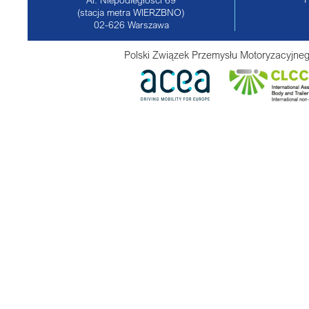
(stacja metra WIERZBNO)
02-626
Warszawa
Polski Związek Przemysłu Motoryzacyjneg