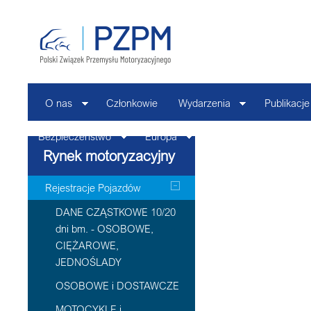
O nas
Członkowie
Wydarzenia
Publikacje
Bezpieczeństwo
Europa
Kontakt
Rynek motoryzacyjny
Rejestracje Pojazdów
DANE CZĄSTKOWE 10/20
dni bm. - OSOBOWE,
CIĘŻAROWE,
JEDNOŚLADY
OSOBOWE i DOSTAWCZE
MOTOCYKLE i