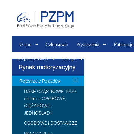
O nas
Członkowie
Wydarzenia
Publikacje
Bezpieczeństwo
Europa
Kontakt
Rynek motoryzacyjny
Rejestracje Pojazdów
DANE CZĄSTKOWE 10/20
dni bm. - OSOBOWE,
CIĘŻAROWE,
JEDNOŚLADY
OSOBOWE i DOSTAWCZE
MOTOCYKLE i