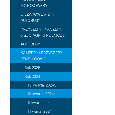
MOTOROWERY
CIĘŻAROWE w tym
AUTOBUSY
PRZYCZEPY i NACZEPY
oraz CIĄGNIKI ROLNICZE
AUTOBUSY
KAMPERY i PRZYCZEPY
KEMPINGOWE
Rok 2026
Rok 2024
IV kwartał 2024r.
III kwartał 2024r.
II kwartał 2024r.
I kwartał 2024