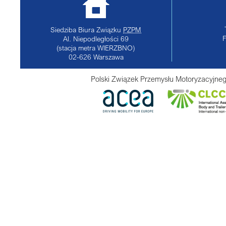
Siedziba Biura Związku
PZPM
Al. Niepodległości 69
(stacja metra WIERZBNO)
02-626
Warszawa
Polski Związek Przemysłu Motoryzacyjneg