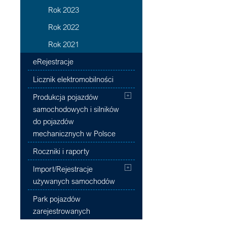
Rok 2023
Rok 2022
Rok 2021
eRejestracje
Licznik elektromobilności
Produkcja pojazdów
samochodowych i silników
do pojazdów
mechanicznych w Polsce
Roczniki i raporty
Import/Rejestracje
używanych samochodów
Park pojazdów
zarejestrowanych