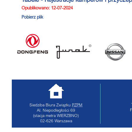
Opublikowano: 12-07-2024
Pobierz plik
Siedziba Biura Związku
PZPM
Al. Niepodległości 69
(stacja metra WIERZBNO)
02-626
Warszawa