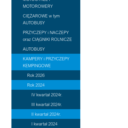
MOTOROWERY
CIĘŻAROWE w tym
AUTOBUSY
PRZYCZEPY i NACZEPY
oraz CIĄGNIKI ROLNICZE
AUTOBUSY
KAMPERY i PRZYCZEPY
KEMPINGOWE
Rok 2026
Rok 2024
IV kwartał 2024r.
III kwartał 2024r.
II kwartał 2024r.
I kwartał 2024