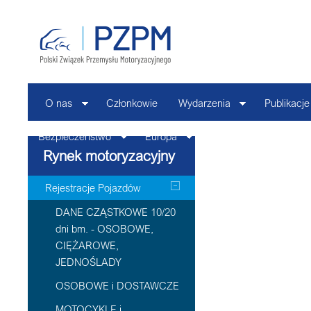
O nas
Członkowie
Wydarzenia
Publikacje
Bezpieczeństwo
Europa
Kontakt
Rynek motoryzacyjny
Rejestracje Pojazdów
DANE CZĄSTKOWE 10/20
dni bm. - OSOBOWE,
CIĘŻAROWE,
JEDNOŚLADY
OSOBOWE i DOSTAWCZE
MOTOCYKLE i