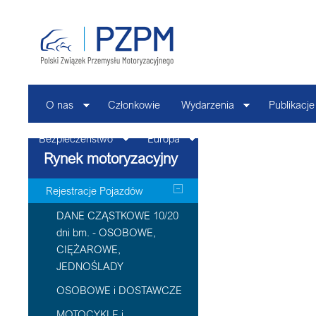
O nas
Członkowie
Wydarzenia
Publikacje
Bezpieczeństwo
Europa
Kontakt
Rynek motoryzacyjny
Rejestracje Pojazdów
DANE CZĄSTKOWE 10/20
dni bm. - OSOBOWE,
CIĘŻAROWE,
JEDNOŚLADY
OSOBOWE i DOSTAWCZE
MOTOCYKLE i