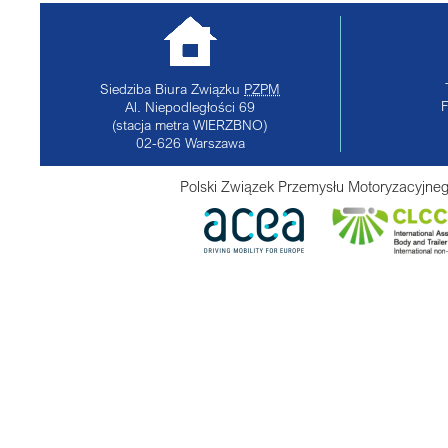
Siedziba Biura Związku
PZPM
Al. Niepodległości 69
(stacja metra WIERZBNO)
02-626
Warszawa
Polski Związek Przemysłu Motoryzacyjneg