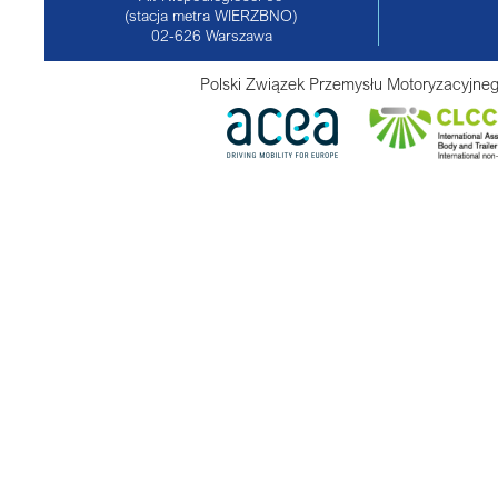
(stacja metra WIERZBNO)
02-626
Warszawa
Polski Związek Przemysłu Motoryzacyjneg