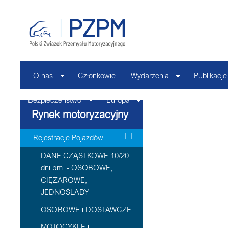
O nas
Członkowie
Wydarzenia
Publikacje
Bezpieczeństwo
Europa
Kontakt
Rynek motoryzacyjny
Rejestracje Pojazdów
DANE CZĄSTKOWE 10/20
dni bm. - OSOBOWE,
CIĘŻAROWE,
JEDNOŚLADY
OSOBOWE i DOSTAWCZE
MOTOCYKLE i