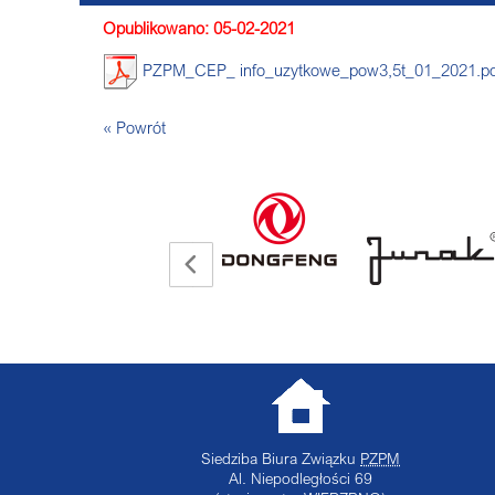
Opublikowano: 05-02-2021
PZPM_CEP_ info_uzytkowe_pow3,5t_01_2021.pd
« Powrót
Siedziba Biura Związku
PZPM
Al. Niepodległości 69