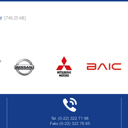
f
[746,25 kB]
Tel.
(0-22) 322 71 98
Faks
(0-22) 322 76 65