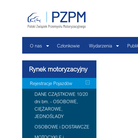
O nas
Członkowie
Wydarzenia
Publi
Rynek motoryzacyjny
Rejestracje Pojazdów
DANE CZĄSTKOWE 10/20
dni bm. - OSOBOWE,
CIĘŻAROWE,
JEDNOŚLADY
OSOBOWE i DOSTAWCZE
MOTOCYKLE i