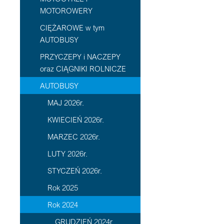
MOTOROWERY
CIĘŻAROWE w tym
AUTOBUSY
PRZYCZEPY i NACZEPY
oraz CIĄGNIKI ROLNICZE
AUTOBUSY
MAJ 2026r.
KWIECIEŃ 2026r.
MARZEC 2026r.
LUTY 2026r.
STYCZEŃ 2026r.
Rok 2025
Rok 2024
GRUDZIEŃ 2024r.