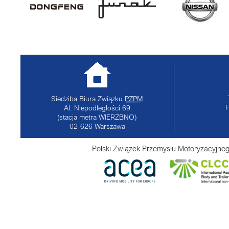
Siedziba Biura Związku
PZPM
Al. Niepodległości 69
(stacja metra WIERZBNO)
02-626
Warszawa
Polski Związek Przemysłu Motoryzacyjneg