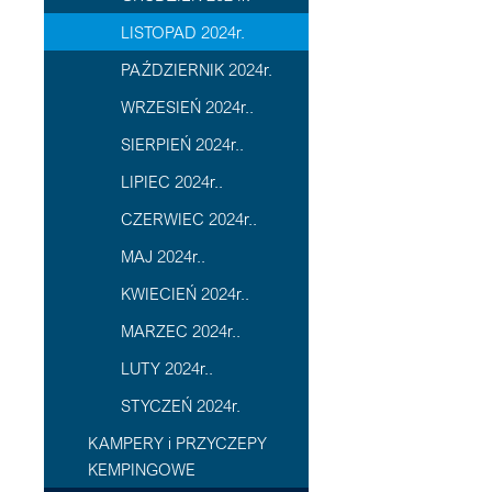
LISTOPAD 2024r.
PAŹDZIERNIK 2024r.
WRZESIEŃ 2024r..
SIERPIEŃ 2024r..
LIPIEC 2024r..
CZERWIEC 2024r..
MAJ 2024r..
KWIECIEŃ 2024r..
MARZEC 2024r..
LUTY 2024r..
STYCZEŃ 2024r.
KAMPERY i PRZYCZEPY
KEMPINGOWE