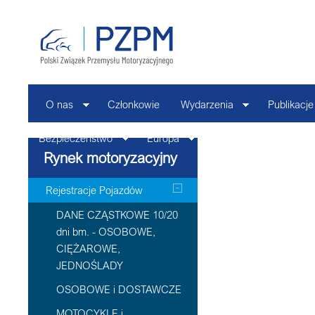
O nas
Członkowie
Wydarzenia
Publikacje
Bezpieczeństwo
Europa
Kontakt
Rynek motoryzacyjny
Rejestracje Pojazdów
DANE CZĄSTKOWE 10/20
dni bm. - OSOBOWE,
CIĘŻAROWE,
JEDNOŚLADY
OSOBOWE i DOSTAWCZE
MOTOCYKLE i