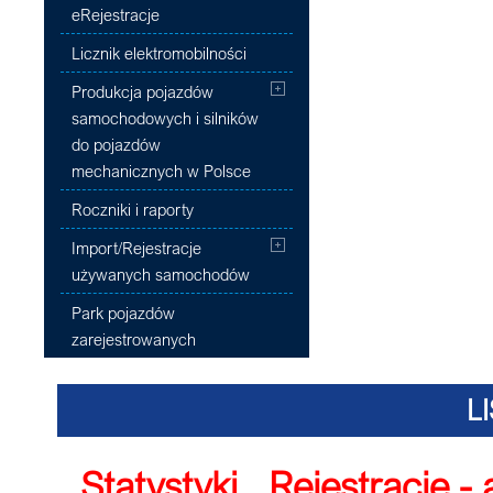
eRejestracje
Licznik elektromobilności
Produkcja pojazdów
samochodowych i silników
do pojazdów
mechanicznych w Polsce
Roczniki i raporty
Import/Rejestracje
używanych samochodów
Park pojazdów
zarejestrowanych
L
Statystyki
,
Rejestracje -