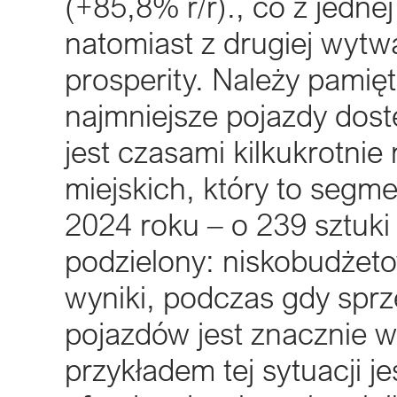
(+85,8% r/r)., co z jednej
natomiast z drugiej wytw
prosperity. Należy pamięt
najmniejsze pojazdy dos
jest czasami kilkukrotnie
miejskich, który to seg
2024 roku – o 239 sztuki 
podzielony: niskobudżeto
wyniki, podczas gdy spr
pojazdów jest znacznie w
przykładem tej sytuacji je