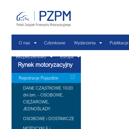
O nas
Członkowie
Wydarzenia
Publikacje
Bezpieczeństwo
Europa
Kontakt
Rynek motoryzacyjny
Rejestracje Pojazdów
DANE CZĄSTKOWE 10/20
dni bm. - OSOBOWE,
CIĘŻAROWE,
JEDNOŚLADY
OSOBOWE i DOSTAWCZE
MOTOCYKLE i