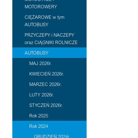
MOTOROWERY
CIĘŻAROWE w tym
AUTOBUSY
PRZYCZEPY i NACZEPY
oraz CIĄGNIKI ROLNICZE
AUTOBUSY
MAJ 2026r.
KWIECIEŃ 2026r.
MARZEC 2026r.
LUTY 2026r.
STYCZEŃ 2026r.
Rok 2025
Rok 2024
GRUDZIEŃ 2024r.