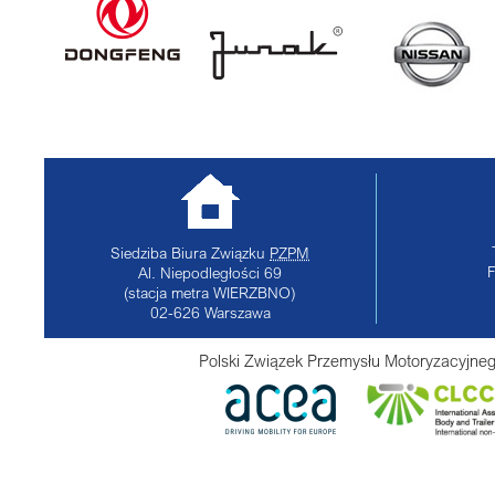
Siedziba Biura Związku
PZPM
Al. Niepodległości 69
(stacja metra WIERZBNO)
02-626
Warszawa
Polski Związek Przemysłu Motoryzacyjneg