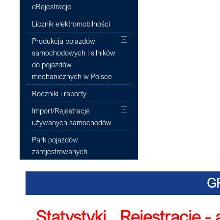
eRejestracje
Licznik elektromobilności
Produkcja pojazdów
samochodowych i silników
do pojazdów
mechanicznych w Polsce
Roczniki i raporty
Import/Rejestracje
używanych samochodów
Park pojazdów
zarejestrowanych
G
Statystyki
,
Rejestracje -