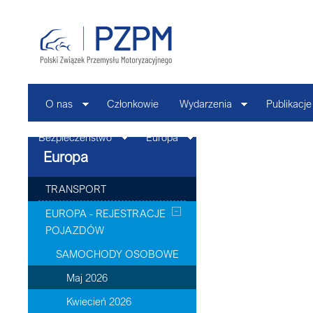
O nas
Członkowie
Wydarzenia
Publikacje
Bezpieczeństwo
Europa
Kontakt
Europa
TRANSPORT
EUROPA - REJESTRACJE
POJAZDÓW
SAMOCHODY OSOBOWE
Maj 2026
Kwiecień 2026