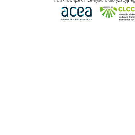
Polski Związek Przemysłu Motoryzacyjneg