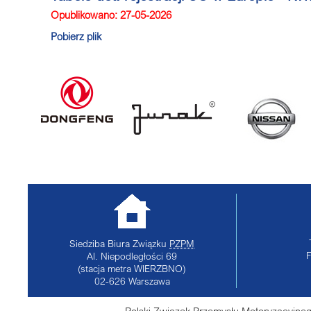
Opublikowano: 27-05-2026
Pobierz plik
Siedziba Biura Związku
PZPM
Al. Niepodległości 69
(stacja metra WIERZBNO)
02-626
Warszawa