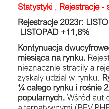
Statystyki
,
Rejestracje 
Rejestracje 2023r: LIS
LISTOPAD
+11,8%
Kontynuacja dwucyfrowe
miesiąca na rynku.
Rejest
nieznacznie straciły a re
zyskały udział w rynku.
R
¼ całego rynku i rośnie 2
popularnych.
Wśród aut 
alternatywnymi (BEV,P