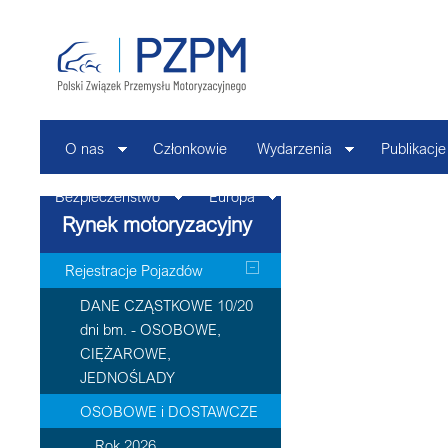
O nas
Członkowie
Wydarzenia
Publikacje
Bezpieczeństwo
Europa
Kontakt
Rynek motoryzacyjny
Rejestracje Pojazdów
DANE CZĄSTKOWE 10/20
dni bm. - OSOBOWE,
CIĘŻAROWE,
JEDNOŚLADY
OSOBOWE i DOSTAWCZE
Rok 2026