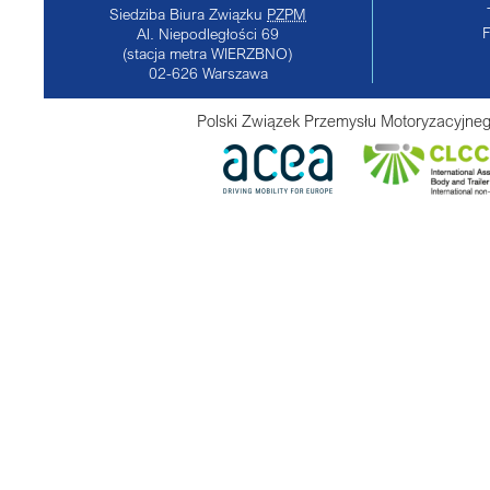
Siedziba Biura Związku
PZPM
Al. Niepodległości 69
(stacja metra WIERZBNO)
02-626
Warszawa
Polski Związek Przemysłu Motoryzacyjneg