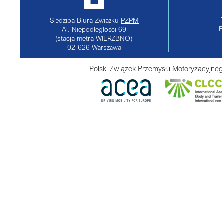
Siedziba Biura Związku
PZPM
Al. Niepodległości 69
(stacja metra WIERZBNO)
02-626
Warszawa
Polski Związek Przemysłu Motoryzacyjneg