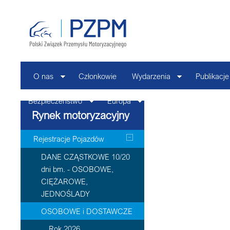
O nas
Członkowie
Wydarzenia
Publikacje
Bezpieczeństwo
Europa
Kontakt
Rynek motoryzacyjny
Rejestracje Pojazdów
DANE CZĄSTKOWE 10/20
dni bm. - OSOBOWE,
CIĘŻAROWE,
JEDNOŚLADY
OSOBOWE i DOSTAWCZE
Rok 2026