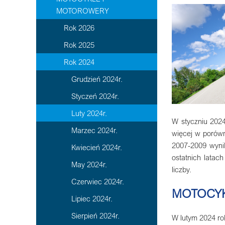
MOTOROWERY
Rok 2026
Rok 2025
Rok 2024
Grudzień 2024r.
Styczeń 2024r.
Luty 2024r.
W styczniu 2024
Marzec 2024r.
więcej w porówn
2007-2009 wynik
Kwiecień 2024r.
ostatnich latac
May 2024r.
liczby.
Czerwiec 2024r.
MOTOCY
Lipiec 2024r.
Sierpień 2024r.
W lutym 2024 rok