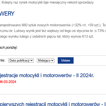
r. Kolejny raz rynek motocykli bije miesięczny rekord sprzedaży.
WERY
arejestrowano 660 sztuk nowych motorowerów (+32% r/r, +59 szt.). T
yczniu br. Lutowy wynik jest też większy od tego ze stycznia br. o 73% 
iego wyniku lutego z ostatnich pięciu lat, który wynosi 613 szt.
ch poniżej:
ia:
jestracje motocykli i motorowerów - II 2024r.
08-03-2024
 pierwszych rejestracji motocykli i motorowerów - 