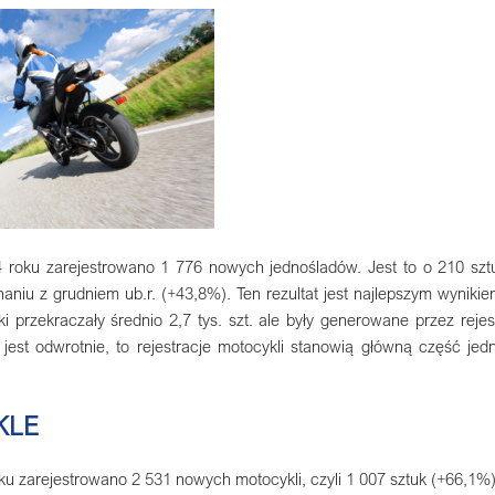
 roku zarejestrowano 1 776 nowych jednośladów. Jest to o 210 sztu
aniu z grudniem ub.r. (+43,8%). Ten rezultat jest najlepszym wynik
i przekraczały średnio 2,7 tys. szt. ale były generowane przez rej
h jest odwrotnie, to rejestracje motocykli stanowią główną część j
KLE
u zarejestrowano 2 531 nowych motocykli, czyli 1 007 sztuk (+66,1%) 