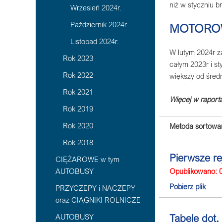
niż w styczniu b
Wrzesień 2024r.
Październik 2024r.
MOTORO
Listopad 2024r.
W lutym 2024r z
Rok 2023
całym 2023r i st
Rok 2022
większy od średn
Rok 2021
Więcej w raporta
Rok 2019
Rok 2020
Metoda sortowan
Rok 2018
Pierwsze re
CIĘŻAROWE w tym
Opublikowano: 
AUTOBUSY
Pobierz plik
PRZYCZEPY i NACZEPY
oraz CIĄGNIKI ROLNICZE
Tabele dot.
AUTOBUSY