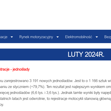
kacje
Rynek motoryzacyjny
Elektromobilność
Bez
LUTY 2024R.
tracje - jednoślady
ku zarejestrowano 3 191 nowych jednośladów. Jest to o 1 166 sztuk wi
aniu ze styczniem (+79,7%). Ten rezultat jest najlepszym wynikiem o
ięcej jednośladów (6,6 tys. i 3,6 tys.). Jednak tamte wyniki były nap
atnich latach jest odwrotnie, to rejestracje motocykli stanowią główn
by.