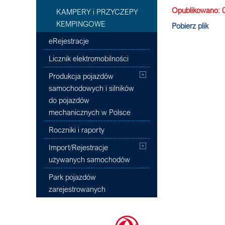
Opublikowano: 
KAMPERY i PRZYCZEPY
KEMPINGOWE
Pobierz plik
eRejestracje
Licznik elektromobilności
Produkcja pojazdów
samochodowych i silników
do pojazdów
mechanicznych w Polsce
Roczniki i raporty
Import/Rejestracje
używanych samochodów
Park pojazdów
zarejestrowanych