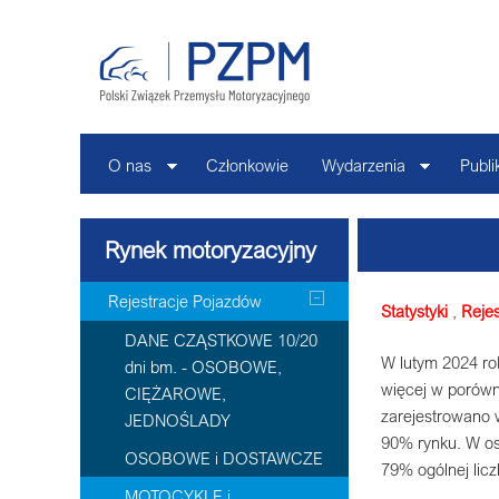
O nas
Członkowie
Wydarzenia
Publi
Rynek motoryzacyjny
Rejestracje Pojazdów
Statystyki
,
Rejes
DANE CZĄSTKOWE 10/20
W lutym 2024 ro
dni bm. - OSOBOWE,
więcej w porówn
CIĘŻAROWE,
zarejestrowano w
JEDNOŚLADY
90% rynku. W ost
OSOBOWE i DOSTAWCZE
79% ogólnej licz
MOTOCYKLE i