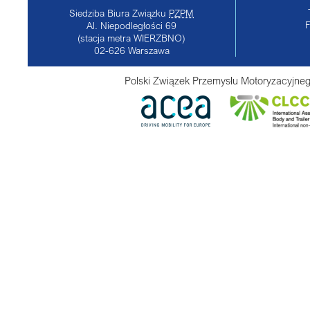
Siedziba Biura Związku
PZPM
Al. Niepodległości 69
(stacja metra WIERZBNO)
02-626
Warszawa
Polski Związek Przemysłu Motoryzacyjneg