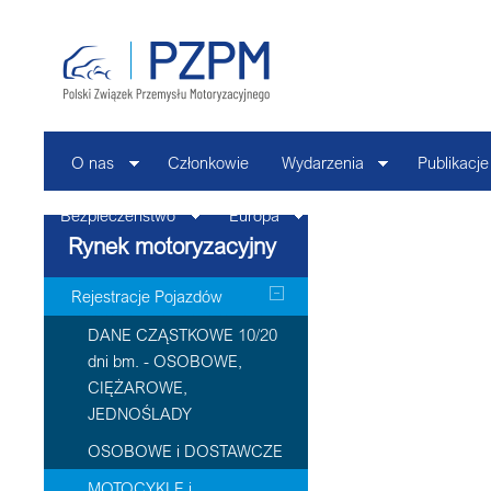
O nas
Członkowie
Wydarzenia
Publikacje
Bezpieczeństwo
Europa
Kontakt
Rynek motoryzacyjny
Rejestracje Pojazdów
DANE CZĄSTKOWE 10/20
dni bm. - OSOBOWE,
CIĘŻAROWE,
JEDNOŚLADY
OSOBOWE i DOSTAWCZE
MOTOCYKLE i