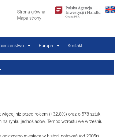
Strona główna
Mapa strony
pieczeństwo
Europa
Kontakt
.
 więcej niż przed rokiem (+32,8%) oraz o 578 sztuk
tem na rynku jednośladów. Tempo wzrostu we wrześniu
alogicznego miesiąca w historii notowań (od 2005r).