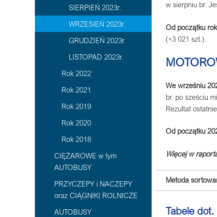
w sierpniu br. J
SIERPIEŃ 2023r.
WRZESIEŃ 2023r.
Od początku ro
(+3 021 szt.).
GRUDZIEŃ 2023r.
LISTOPAD 2023r.
MOTORO
Rok 2022
We wrześniu 20
Rok 2021
br. po sześciu m
Rok 2019
Rezultat ostatni
Rok 2020
Od początku 20
Rok 2018
Więcej w raporta
CIĘŻAROWE w tym
AUTOBUSY
Metoda sortowan
PRZYCZEPY i NACZEPY
oraz CIĄGNIKI ROLNICZE
Tabele dot.
AUTOBUSY