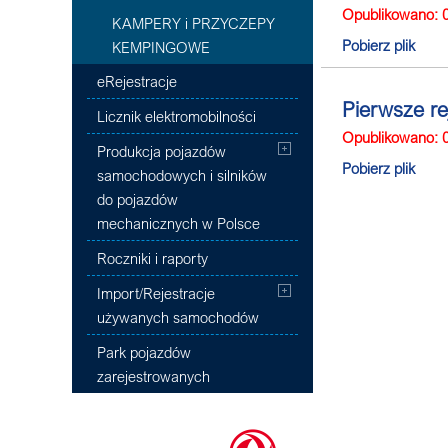
Opublikowano: 
KAMPERY i PRZYCZEPY
Pobierz plik
KEMPINGOWE
eRejestracje
Pierwsze re
Licznik elektromobilności
Opublikowano: 
Produkcja pojazdów
Pobierz plik
samochodowych i silników
do pojazdów
mechanicznych w Polsce
Roczniki i raporty
Import/Rejestracje
używanych samochodów
Park pojazdów
zarejestrowanych