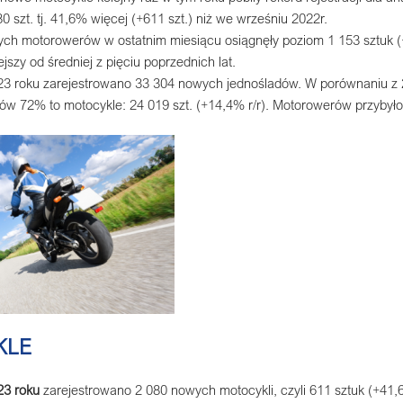
80 szt. tj. 41,6% więcej (+611 szt.) niż we wrześniu 2022r.
ych motorowerów w ostatnim miesiącu osiągnęły poziom 1 153 sztuk (+
ejszy od średniej z pięciu poprzednich lat.
3 roku zarejestrowano 33 304 nowych jednośladów. W porównaniu z 202
dów 72% to motocykle: 24 019 szt. (+14,4% r/r). Motorowerów przybyło
KLE
23 roku
zarejestrowano 2 080 nowych motocykli, czyli 611 sztuk (+41,6%