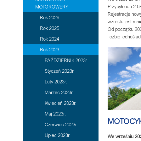
Przybyło ich 2 0
MOTOROWERY
Rejestracje now
Rok 2026
wzrostu jest mni
Rok 2025
Od początku 202
liczbie jednośla
Rok 2024
Rok 2023
PAŹDZIERNIK 2023r.
Styczeń 2023r.
Luty 2023r.
Marzec 2023r.
Kwiecień 2023r.
Maj 2023r.
MOTOCY
Czerwiec 2023r.
Lipiec 2023r.
We wrześniu 20