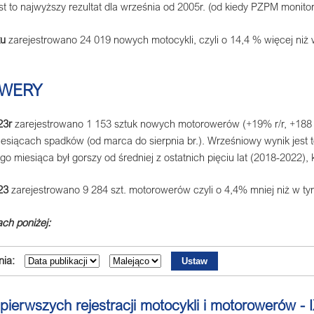
est to najwyższy rezultat dla września od 2005r. (od kiedy PZPM monitor
ku
zarejestrowano 24 019 nowych motocykli, czyli o 14,4 % więcej niż 
WERY
23r
zarejestrowano 1 153 sztuk nowych motorowerów (+19% r/r, +188 szt
iesiącach spadków (od marca do sierpnia br.). Wrześniowy wynik jest tez
ego miesiąca był gorszy od średniej z ostatnich pięciu lat (2018-2022), 
23
zarejestrowano 9 284 szt. motorowerów czyli o 4,4% mniej niż w t
ch poniżej:
ia:
 pierwszych rejestracji motocykli i motorowerów - 