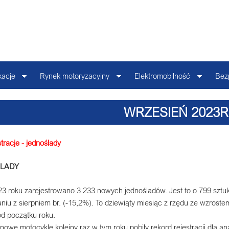
kacje
Rynek motoryzacyjny
Elektromobilność
Bez
WRZESIEŃ 2023R
tracje - jednoślady
LADY
3 roku zarejestrowano 3 233 nowych jednośladów. Jest to o 799 sztuk
niu z sierpniem br. (-15,2%). To dziewiąty miesiąc z rzędu ze wzros
od początku roku.
nowe motocykle kolejny raz w tym roku pobiły rekord rejestracji dla an