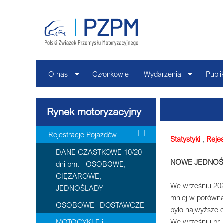
O nas
Członkowie
Wydarzenia
Publi
Rynek motoryzacyjny
Rejestracje Pojazdów
Statystyki
,
Rejes
DANE CZĄSTKOWE 10/20
NOWE JEDNOŚ
dni bm. - OSOBOWE,
CIĘŻAROWE,
We wrześniu 202
JEDNOŚLADY
mniej w porówna
OSOBOWE i DOSTAWCZE
było najwyższe 
We wrześniu br. 
MOTOCYKLE i