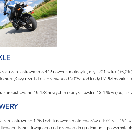
KLE
oku zarejestrowano 3 442 nowych motocykli, czyli 201 sztuk (+6,2%) w
t to najwyższy rezultat dla czerwca od 2005r. (od kiedy PZPM monitoruj
 zarejestrowano 16 423 nowych motocykli, czyli o 13,4 % więcej niż w
WERY
 zarejestrowano 1 359 sztuk nowych motorowerów (-10% r/r, -154 szt.
dkowego trendu trwającego od czerwca do grudnia ub.r. po wzrostach z