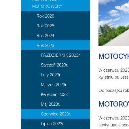
MOTOROWERY
Rok 2026
Rok 2025
Rok 2024
Rok 2023
MOTOCY
PAŹDZIERNIK 2023r.
Styczeń 2023r.
W czerwcu 2023 r
Luty 2023r.
kwietniu br. Jes
Marzec 2023r.
Od początku roku
Kwiecień 2023r.
MOTORO
Maj 2023r.
Czerwiec 2023r.
W czerwcu 2023r
Lipiec 2023r.
kontynuacja spa