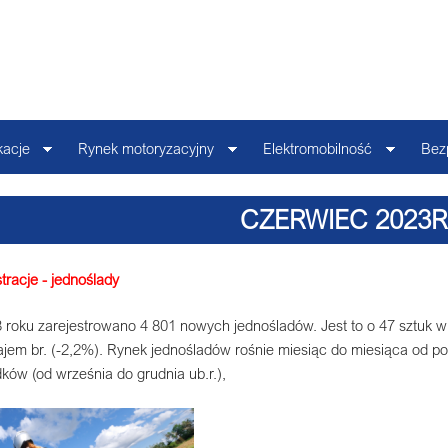
kacje
Rynek motoryzacyjny
Elektromobilność
Bez
CZERWIEC 2023R
tracje - jednoślady
roku zarejestrowano 4 801 nowych jednośladów. Jest to o 47 sztuk wi
jem br. (-2,2%). Rynek jednośladów rośnie miesiąc do miesiąca od p
ków (od września do grudnia ub.r.),