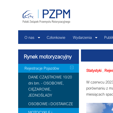
O nas
Członkowie
Wydarzenia
Publi
Rynek motoryzacyjny
Rejestracje Pojazdów
Statystyki
,
Rejes
DANE CZĄSTKOWE 10/20
W czerwcu 2023 
dni bm. - OSOBOWE,
porównaniu z ma
CIĘŻAROWE,
miesiącach spad
JEDNOŚLADY
OSOBOWE i DOSTAWCZE
MOTOCYKLE i