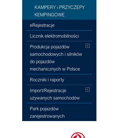
KAMPERY i PRZYCZEPY
KEMPINGOWE
eRejestracje
Licznik elektromobilności
Produkcja pojazdów
samochodowych i silników
do pojazdów
mechanicznych w Polsce
Roczniki i raporty
Import/Rejestracje
używanych samochodów
Park pojazdów
zarejestrowanych