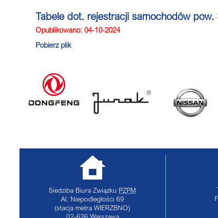
Tabele dot. rejestracji samochodów pow. 
Opublikowano: 04-10-2024
Pobierz plik
Siedziba Biura Związku
PZPM
Al. Niepodległości 69
(stacja metra WIERZBNO)
02-626
Warszawa