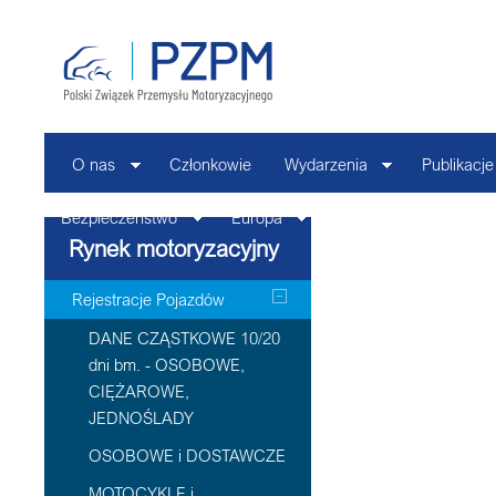
O nas
Członkowie
Wydarzenia
Publikacje
Bezpieczeństwo
Europa
Kontakt
Rynek motoryzacyjny
Rejestracje Pojazdów
DANE CZĄSTKOWE 10/20
dni bm. - OSOBOWE,
CIĘŻAROWE,
JEDNOŚLADY
OSOBOWE i DOSTAWCZE
MOTOCYKLE i