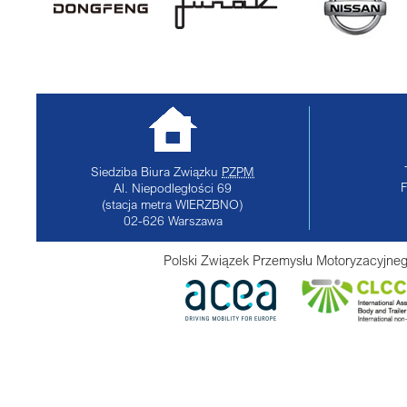
Siedziba Biura Związku
PZPM
Al. Niepodległości 69
(stacja metra WIERZBNO)
02-626
Warszawa
Polski Związek Przemysłu Motoryzacyjneg