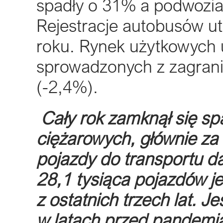
spadły o 31% a podwozi
Rejestracje autobusów u
roku. Rynek użytkowych
sprowadzonych z zagranicy
(-2,4%).
Cały rok zamknął się s
ciężarowych, głównie za
pojazdy do transportu d
28,1 tysiąca pojazdów j
z ostatnich trzech lat. 
w latach przed pandemi