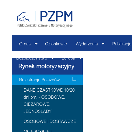
O nas
Członkowie
Wydarzenia
Publikacje
Bezpieczeństwo
Europa
Kontakt
Rynek motoryzacyjny
Rejestracje Pojazdów
DANE CZĄSTKOWE 10/20
dni bm. - OSOBOWE,
CIĘŻAROWE,
JEDNOŚLADY
OSOBOWE i DOSTAWCZE
MOTOCYKLE i