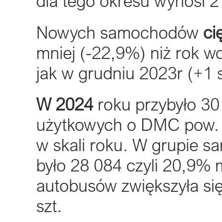
dla tego okresu wynosi 2
Nowych samochodów
ci
mniej (-22,9%) niż rok w
jak w grudniu 2023r (+1 s
W 2024
roku przybyło 30
użytkowych o DMC pow. 
w skali roku. W grupie s
było 28 084 czyli 20,9% m
autobusów zwiększyła si
szt.