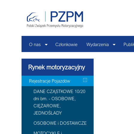
O nas
Członkowie
Wydarzenia
Publi
Rynek motoryzacyjny
Rejestracje Pojazdów
DANE CZĄSTKOWE 10/20
dni bm. - OSOBOWE,
CIĘŻAROWE,
JEDNOŚLADY
OSOBOWE i DOSTAWCZE
MOTOCYKLE i