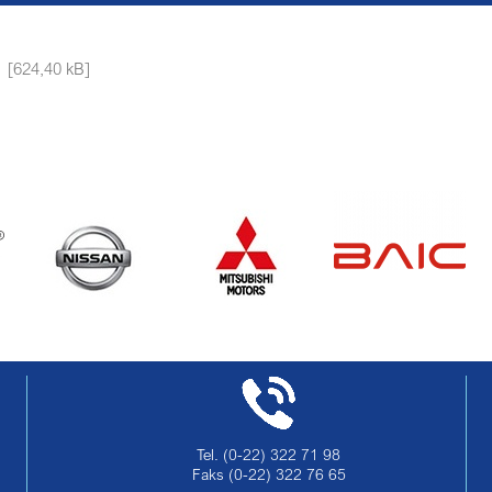
[624,40 kB]
Tel.
(0-22) 322 71 98
Faks
(0-22) 322 76 65