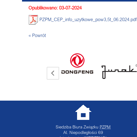
Opublikowano: 03-07-2024
PZPM_CEP_info_uzytkowe_pow3,5t_06.2024.pdf
« Powrót
Siedziba Biura Związku
PZPM
Al. Niepodległości 69